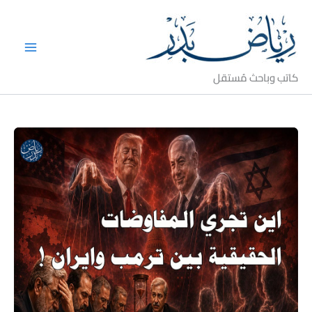
خطي
لى
لمحتوى
كاتب وباحث مُستقل