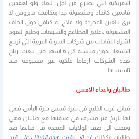
الامريكية التي تصارع من اجل البقاء ولو لعقدين
قادمين كاتحاد ومشغولة جدا بمكافحة فايروس لا
يرى بالعين المجردة ولا علاج له كباقي دول الحلف
المشغولة باغلاق المطاعم والسينمات وطبع النقود
لشراء اللقاحات من شركات الادوية المريبة التي ترفع
الاسعار بدون مناسبة كل 6 اشهر حتى بلغت ارباح
هذه الشركات ارقاما فلكية غير مسبوقة منذ
تاسيسها.
طالبان واعداء الامس
قبائل غرب الخليج في حيرة تسمى حيرة اليأس فهي
لها تاريخ غير مشرف في علاقتها مع طالبان فهي
وقفت الى صف الولايات المتحدة في قتالها ضد
طالبان وكذلك غدا
(ان بقيت هذه القبائل على قيد