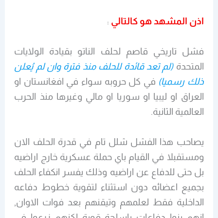
اذن المشهد هو كالتالي
:
فشل تاريخي قاصم لحلف الناتو بقيادة الولايات
المتحدة
(لم تعد قائدة للحلف منذ فترة وان لم يُعلن
ذلك رسميا)
في كل حروبه سواء في افغانستان او
العراق او ليبيا او سوريا او مالي وغيرها منذ الحرب
العالمية الثانية.
يصاحب هذا الفشل شلل تام في قدرة الحلف الان
ومستقبلا في القيام باي حملة عسكرية خارج اراضيه
بل حتى للدفاع عن اراضيه وذلك يفسر انكفاء الحلف
بجميع اعضائه دون استثناء لتقوية خطوط دفاعه
الداخلية فقط لعلمهم وتيقنهم بعد فوات الاوان,
انهم بنوا دفاعات باسلحة قوية لكنهم زرعوا في