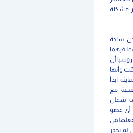
ير مشكلة
حن سادة
ما فيهما
روسيا أن
قت وأنها
يته ابدأ
يجية مع
لف شمال
و أي عضو
 فعلها في
 لم تحذر