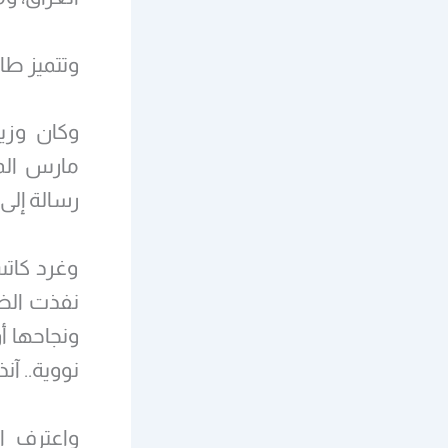
وتتميز طائرة F35 بأنها لا تلتقط بواس
رسالة إلى 
وغرد كاتس
ونجاحها أ
نووية.. آن
واعترف ال