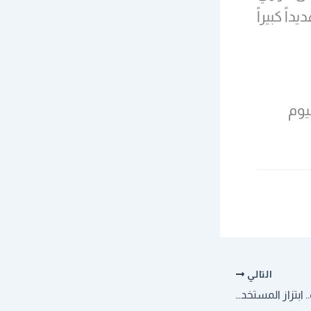
ت تهديداً كبيراً
نيوم
التالي
أحدث “فضائح” فيسبوك.. ابتزاز المستخدمين لحمايتهم