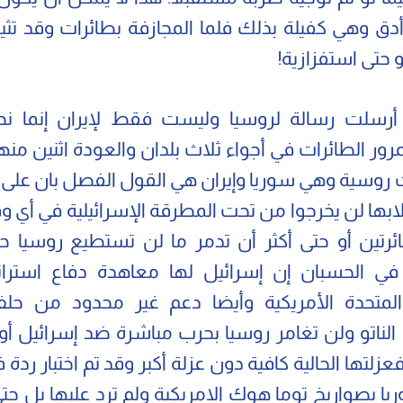
أدق وهي كفيلة بذلك فلما المجازفة بطائرات وقد تث
 حتى استفزازية!
 أرسلت رسالة لروسيا وليست فقط لإيران إنما ن
مرور الطائرات في أجواء ثلاث بلدان والعودة اثنين منه
وسية وهي سوريا وإيران هي القول الفصل بان على 
ابها لن يخرجوا من تحت المطرقة الإسرائيلية في أي و
ئرتين أو حتى أكثر أن تدمر ما لن تستطيع روسيا حما
ي الحسبان إن إسرائيل لها معاهدة دفاع استرات
 المتحدة الأمريكية وأيضا دعم غير محدود من ح
لناتو ولن تغامر روسيا بحرب مباشرة ضد إسرائيل أ
فعزلتها الحالية كافية دون عزلة أكبر وقد تم اختبار ردة
 بصواريخ توما هوك الامريكية ولم ترد عليها بل حتى