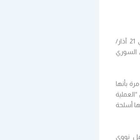
وكان وزير المخابرات الإسرائيلي، إسرائيل كاتس، قد صرح في 21 آذار/
للمفاعل النووي السوري
رة بأنها
ور، أن “العملية
ها أسلحة
اعل نووي