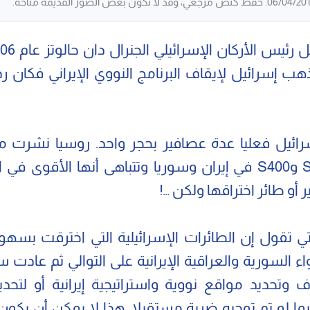
 إسرائيل لإيقاف البرنامج النووي الإيراني فكان رد
ائيل فعليا عدة عصافير بحجر واحد. روسيا نشرت 
مثل S300 وS400 في إيران وسوريا وتتباهى أنها الأقوى في
أو طائر اختراقها ولكن …!
التي تقول إن الطائرات الإسرائيلية التي اخترقت بسهو
واء السورية والعراقية الإيرانية على التوالي ثم عادت 
وتحديد مواقع نووية واستراتيجية إيرانية أو لتحد
ما لو تم توجيه ضربة مستقبلا. هذا لا يمكن أن يكون 