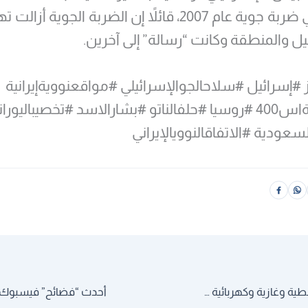
سوري في ضربة جوية عام 2007، قائلاً إن الضربة الجوية أزال
يل والمنطقة وكانت “رسالة” إلى آخرين.
ز #إسرائيل #سلاحالجوالإسرائيلي #مواقعنوويةإيرانية
#منظومةاس400 #روسيا #حلفالناتو #بشارالاسد #تخصيباليورا
سعودية #الاتفاقالنوويالإيراني
اليابان: مشاريع نفطية وغازية وكهربائية ومصانع سيارات للعراق