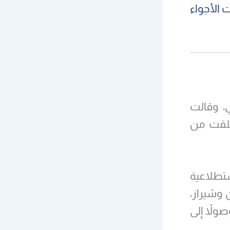
 الأجواء
ي، وقالت
 إن مقاتلات إسرائيلية من طراز F35 انطلقت من
F35 نفذتا جولات استطلاعية
 وشيراز،
ولاً إلى