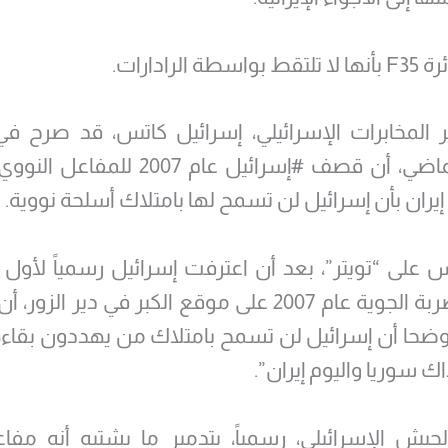
طة الرادارات.
مارس الماضي، أن قصف #إسرائيل عام 2007 
إيران بأن إسرائيل لن تسمح لها بامتلاك أسلحة نووية.
 على “تويتر”، بعد أن اعترفت إسرائيل رسمياً لأول م
نفذت الضربة الجوية عام 2007 على موقع الكبر في دير الز
وضحا أن إسرائيل لن تسمح بامتلاك من يهددون بقاء
ذاك سوريا واليوم إيران”.
جيش الإسرائيلي، رسمياً، بتدمير ما يشتبه أنه مف