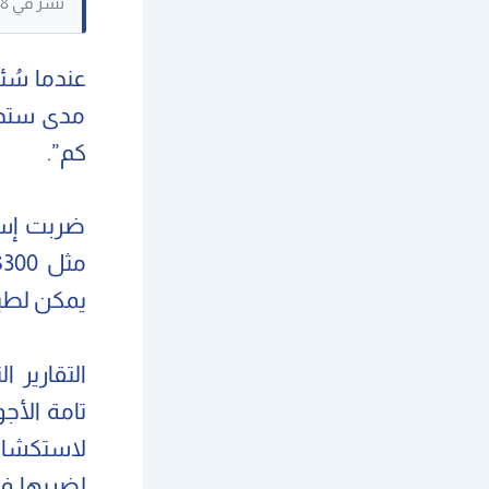
نُشر في 06/04/2018. حُفظ كنص مرجعي، وقد لا تكون بعض الصور القديمة متاحة.
مدى ستذهب
كم”.
ضربت إسر
يمكن لطير 
التقارير 
تامة الأج
لاستكشاف 
لضربها في