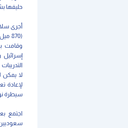
حليفها بش
وقامت بع
إسرائيل و
لا يمكن ل
لإعادة تع
سيطرة نوع
اجتمع بع
سعوديين ذ