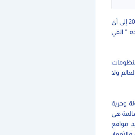
عندما سُئل رئيس الأركان الإسرائيلي الجنرال دان حالوتز عام 2006 إلى أي
ه ” الفي
منظومات
 العالم ولا
لة وحرية
سالمة هي
يد مواقع
فالأقمار