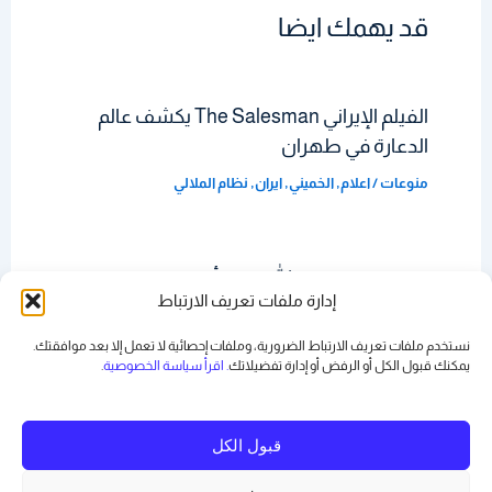
قد يهمك ايضا
الفيلم الإيراني The Salesman يكشف عالم
الدعارة في طهران
منوعات
/
اعلام
,
الخميني
,
ايران
,
نظام الملالي
نعيم قاسم: حزب الله يقتل أبناءه؟
إدارة ملفات تعريف الارتباط
ارشيف
,
منوعات
/
ايران
,
حزب الله
,
مقالات قديمة
نستخدم ملفات تعريف الارتباط الضرورية، وملفات إحصائية لا تعمل إلا بعد موافقتك.
يمكنك قبول الكل أو الرفض أو
إدارة تفضيلاتك
. اقرأ سياسة الخصوصية
.
قبول الكل