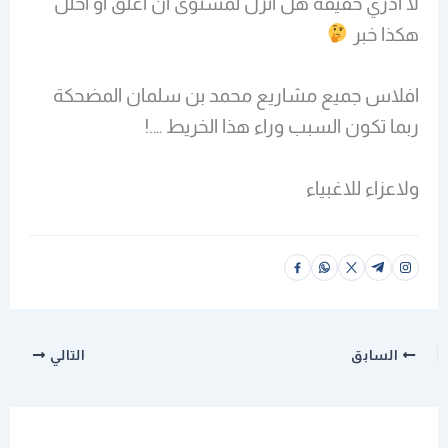
لا ادري حقيقة هل انزل لمستوى ان اعلق او احلل
هكذا خبر
افلاس جميع مشاريع محمد بن سلمان المضحكة
ربما تكون السبب وراء هذا الخريط ….!
ولاعزاء للاغبياء
السابق
التالي