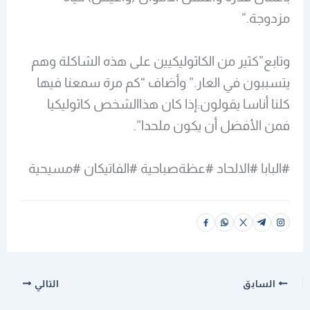
مزدوجة.”
وتابع”كثير من الكاثوليكيين على هذه الشاكلة وهم
يتسببون في العار.” وأضاف “كم مرة سمعنا فيها
كلنا أناسا يقولون:إذا كان هذاالشخص كاثوليكيا
فمن الأفضل أن يكون ملحدا”.
#البابا #الالحاد #عظةصباحية #الفاتيكان #مسيحية
السابق
التالي