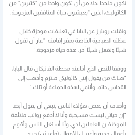
تكون ملحدا بدلا من أن تكون واحدا من “كثيرين” من
الكاثوليك، الذين “يعيشون حياة المنافقين المزدوجة.
ونقلت رويترز عن البابا في تعليقات موجزة خلال
عظته الصباحية الخاصة بمقر إقامته: “عار أن تقول
شيئا وتفعل شيئا آخر. هذه حياة مزدوجة.”
ووفقا للنص الذي أذاعته محطة الفاتيكان قال البابا:
“هناك من يقول إنني كاثوليكي ملتزم وأذهب إلى
القداس دائما وأنتمي لهذه الجماعة أو تلك.”
وأضاف أن بعض هؤلاء الناس ينبغي أن يقول أيضا
“إن حياتي ليست مسيحية وأنا لا أدفع رواتب ملائمة
للموظفين العاملين لدي، وأنا أستغل الناس وأقوم
بأعمال قذرة وأغسل الأموال (وأعيش) حياة