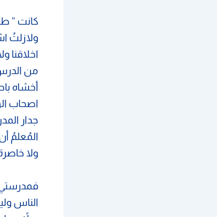
كانت ” طر
ولازلتُ ا
اخلاقنا و
من الدرس 
أخشاه باح
اصحاب الو
جدار المدر
المُعلمُ أ
ولا خاصرة 
فمدرستي ي
الناس ولي