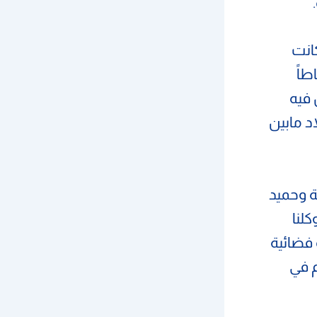
كانت
طاً
فيه
د مابين
ة وحميد
لنا
 فضائية
م في