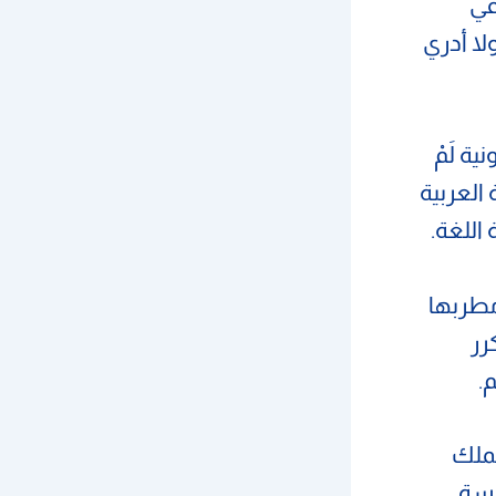
في
ا أدري
ة لَمْ
 العربية
 اللغة.
مطربها
رر
م.
تملك
مسة