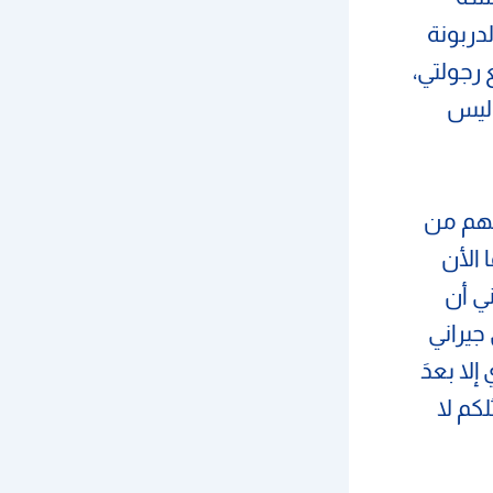
لدربونة
رجولتي،
 ليس
منهم من
ا الأن
ي أن
جيراني
إلا بعدَ
كم لا