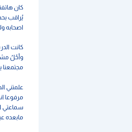
كان هاتفنا
يُراقب بحذ
اصحابه ول
كانت الدر
وأحُلُ مش
مجتمعنا ي
علمتني ال
مرفوعا ان
سماعتي ال
مابعده عي