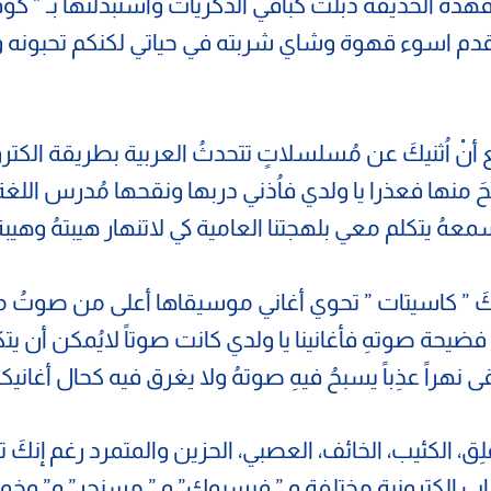
 الحديقة ذبلت كباقي الذكريات واستبدلتها بـ ” كو
م اسوء قهوة وشاي شربته في حياتي لكنكم تحبونه ول
 أنْ اُثنيكَ عن مُسلسلاتٍ تتحدثُ العربية بطريقة الكتروني
 منها فعذرا يا ولدي فاُذني دربها ونقحها مُدرس اللغة
أسمعهُ يتكلم معي بلهجتنا العامية كي لاتنهار هيبتهُ وهيبة
ك لكَ ” كاسيتات ” تحوي أغاني موسيقاها أعلى من صوتُ 
يحة صوتهِ فأغانينا يا ولدي كانت صوتاً لايُمكن أن يتك
نهراً عذِباً يسبحُ فيهِ صوتهُ ولا يغرق فيه كحال أغانيك
لِق، الكئيب، الخائف، العصبي، الحزين والمتمرد رغم إنكَ 
ب الكترونية مختلفة و ” فيسبوك” و ” مسنجر” و” وخ