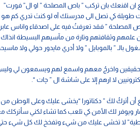
ان اقنعك بان تركب ” باص المصلحة ” او ال” فورت”
طويلة كي تصل الى مدرستك آه لو كنتَ تدري كم هو ل
 المصلحة ” فقد تعرفتُ فيه على اصدقاء واناس عابر
 علمهم وثقافتهم وتارة من مآسيهم البسيطة انذاك 
ل بالـ ” بالموبايل ” ولا أدري مايدور حولي ولا ماسيح
حقيقين واخرجُ معهم واسمع لهم ويسمعون لي ولي
ترونيين لا ارهم إلا على شاشة ال ” چات “.
ع أن أتركُ لكَ ” دكتاتورا “يخشى عليك وعلى الوطن من ا
ر ويوفر لك الأمن كي تلعب كما تشاء لكني سأتركك م
طية” لا تخشى عليك من شيء وتفخخ لك كل شيء حتى