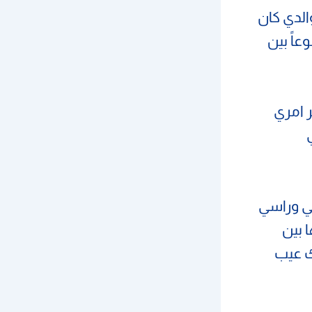
والدي كان
وعاً بين
ر امري
شي وراسي
 بين
ك عيب