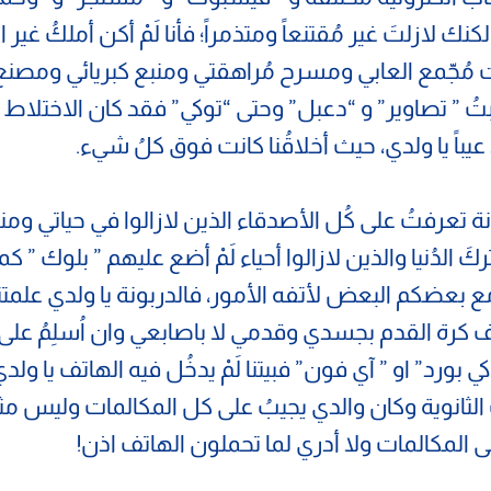
كنك لازلتَ غير مُقتنعاً ومتذمراً؛ فأنا لَمْ أكن أملكُ غير ا
مُجّمع العابي ومسرح مُراهقتي ومنبع كبريائي ومصنع 
تُ ” تصاوير” و “دعبل” وحتى “توكي” فقد كان الاختلاط
ا عيباً يا ولدي، حيث أخلاقُنا كانت فوق كلُ شيء.
نة تعرفتُ على كُل الأصدقاء الذين لازالوا في حياتي و
َ الدُنيا والذين لازالوا أحياء لَمْ أضع عليهم ” بلوك ” كم
 بعضكم البعض لأتفه الأمور، فالدربونة يا ولدي علمتن
 كرة القدم بجسدي وقدمي لا باصابعي وان اُسلِمُ على 
كي بورد” او ” آي فون” فبيتنا لَمْ يدخُل فيه الهاتف يا ولدي 
 الثانوية وكان والدي يجيبُ على كل المكالمات وليس مثل
ى المكالمات ولا أدري لما تحملون الهاتف اذن!