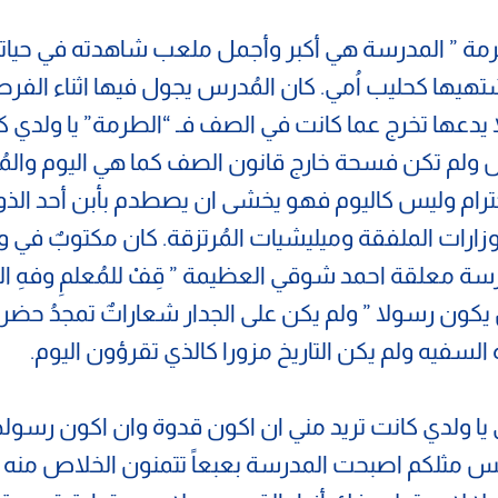
مة ” المدرسة هي أكبر وأجمل ملعب شاهدته في حيات
شتهيها كحليب اُمي. كان المُدرس يجول فيها اثناء الفر
لا يدعها تخرج عما كانت في الصف فـ “الطرمة” يا ولدي ك
ولم تكن فسحة خارج قانون الصف كما هي اليوم والم
ترام وليس كاليوم فهو يخشى ان يصطدم بأبن أحد الذ
زارات الملفقة وميليشيات المُرتزقة. كان مكتوبٌ في
سة معلقة احمد شوقي العظيمة ” قِفْ للمُعلمِ وفهِ التب
ن يكون رسولا ” ولم يكن على الجدار شعاراتٌ تمجدُ حضر
السفيه ولم يكن التاريخ مزورا كالذي تقرؤون اليوم.
ا ولدي كانت تريد مني ان اكون قدوة وان اكون رسول
س مثلكم اصبحت المدرسة بعبعاً تتمنون الخلاص منه 