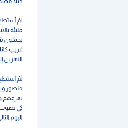
جيلاً مهل
لَمْ أستطع 
مليئة بال
يحملون ش
غريب كانك
النهرين إل
لَمْ أستط
منصور ويا
نعرفهم ونس
كي نصوت ل
اليوم التا