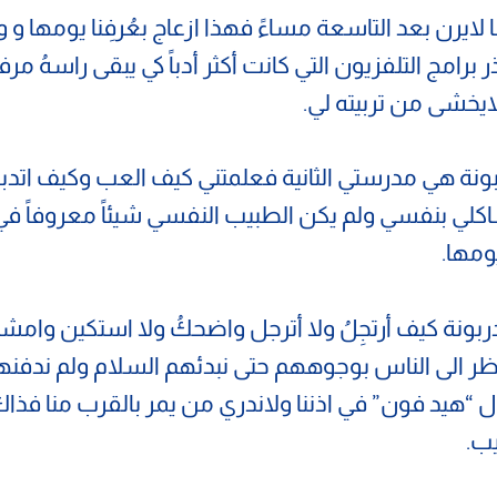
 لايرن بعد التاسعة مساءً فهذا ازعاج بعُرفِنا يومها و 
ر برامج التلفزيون التي كانت أكثر أدباً كي يبقى راسهُ مرف
ايخشى من تربيته لي.
بونة هي مدرستي الثانية فعلمتني كيف العب وكيف اتدب
اكلي بنفسي ولم يكن الطبيب النفسي شيئاً معروفاً في
ومها.
دربونة كيف أرتجِلُ ولا أترجل واضحكُ ولا استكين وام
ظر الى الناس بوجوههم حتى نبدئهم السلام ولم ندفنها
 “هيد فون” في اذننا ولاندري من يمر بالقرب منا فذا
ب.