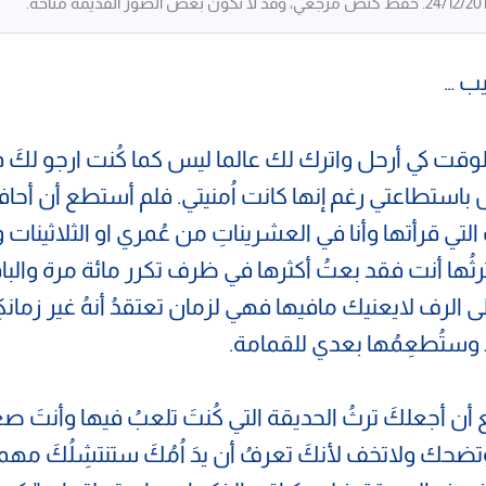
يب …
لوقت كي أرحل واترك لك عالما ليس كما كُنت ارجو لكَ ف
باستطاعتي رغم إنها كانت اُمنيتي. فلم أستطع أن أحا
 التي قرأتها وأنا في العشريناتِ من عُمري او الثلاثينات 
رثُها أنت فقد بعتُ أكثرها في ظرف تكرر مائة مرة والبا
الرف لايعنيك مافيها فهي لزمان تعتقدُ أنهُ غير زمانكِ
د وستُطعِمُها بعدي للقمامة.
 أن أجعلكَ ترثُ الحديقة التي كُنتَ تلعبُ فيها وأنتَ صغ
ضحك ولاتخف لأنكَ تعرفُ أن يدَ اُمُكَ ستنتشِلُكَ مهم