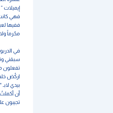
إيميلات ” ل
فهي كانت 
ففيها لعب
محُرماً ول
في الدربو
سبقني وترك
تفعلون مع
اركُض خلف
بيدي لابـ “
أن أكملتُ
تجيبون عل