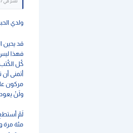
نُشر في 24/12/2017. حُفظ كنص مرجعي، وقد لا تكون بعض الصور القديمة متاحة.
ولدي الحب
قد يحين ا
فهذا ليس 
كُل الكُتب
أتمنى أن ت
مركون على 
ولَنْ يعو
لَمْ أستطع
مئة مرة وت