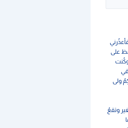
أعذُرني
فظ على
وكُنت
قي
مُ ولى
ير وتقعُ
ا