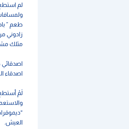
لم استطع 
ولمسافات 
طعم ” باص
زادوني من
مثلك مشغو
اصدقائي 
اصدقاء الك
لَمْ أستط
والاستعما
“ديموقرا
العيش.