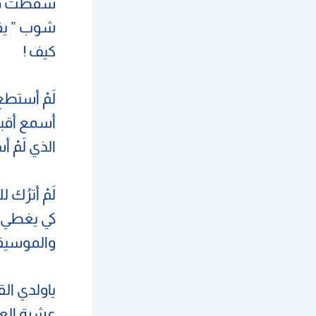
سقطت فهذه
شوب ” يقد
كيف !
لَمْ أستطع
أسمع أقبحَ
الذي لَمْ 
لَمْ أترُ
كي يغطي فض
والموسيقى 
ياولدي الق
عشرة العا