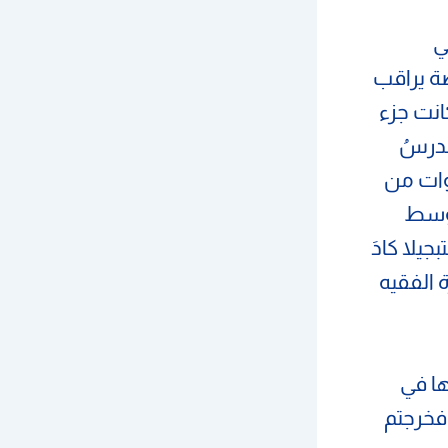
ي
صة يراقب
انت جزء
ُدرسُ
وات من
 وسط
جيلا كادَ
ة الفقيه
ها في
فخرجتم