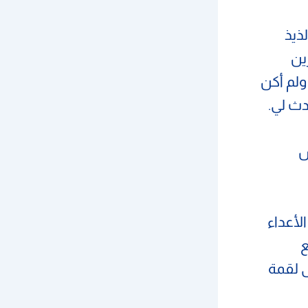
ذيذ
ين
ولم أكن
دث لي.
س
لأعداء
ع
 لقمة