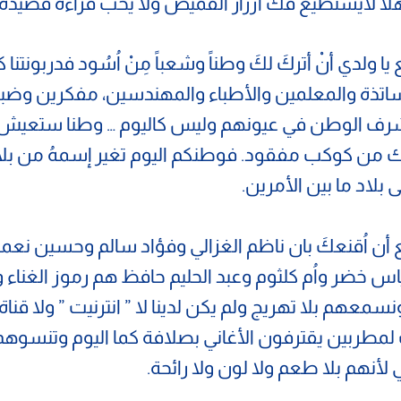
هلا لايستطيع فك أزرار القميص ولا يحب قراءة قصيدة.
يا ولدي أنْ أتركَ لكَ وطناً وشعباً مِنْ اُسُود فدربونتنا 
أساتذة والمعلمين والأطباء والمهندسين، مفكرين وضبا
رف الوطن في عيونهم وليس كاليوم … وطنا ستعيش 
 من كوكب مفقود. فوطنكم اليوم تغير إسمهُ من بلا
ى بلاد ما بين الأمرين.
ع أن اُقنعكَ بان ناظم الغزالي وفؤاد سالم وحسين نعم
س خضر واُم كلثوم وعبد الحليم حافظ هم رموز الغناء وك
معهم بلا تهريج ولم يكن لدينا لا ” انترنيت ” ولا قناة
مطربين يقترفون الأغاني بصلافة كما اليوم وتنسوه
لي لأنهم بلا طعم ولا لون ولا رائحة.