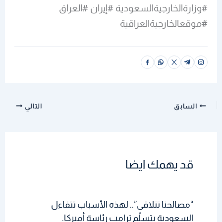
#وزارةالخارجيةالسعودية #إيران #العراق
#موقعالخارجيةالعراقية
السابق
التالي
قد يهمك ايضا
“مصالحنا تتلاقى”.. لهذه الأسباب تتفاءل
السعودية بتسلّم ترامب رئاسة أميركا.