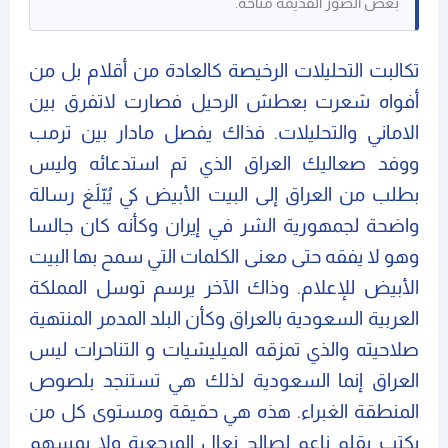
بعض الصور القديمة متاحة.
تكالبت التحليلات الرخيصة كالعادة من أقلام بل من
أفواه شعرت بعطش الرحيل فصارت لاتفرق بين
الاماني والتحليلات. فذاك يفصل مادار بين ترمب
ووفد صعاليك العراق الذي تم استدعائه وليس
بطلب من العراق إلى البيت الأبيض كي يُبّلَغ رسالة
واضحة لجمهورية الشر في إيران وكأنه كان جالسا
وهو لا يفقه حتى معنى الكلمات التي سمح بها البيت
الأبيض للإعلام. وذاك الآخر يرسم توسل المملكة
العربية السعودية بالعراق وكأن البلد المدمر المنتهية
صلاحيته والذي تمزقه الميليشيات و التناحرات ليس
العراق إنما السعودية لذلك هي تستنجد بلصوص
المنطقة الغبراء. هذه هي حقيقة ومستوى كل من
يكتب بقلم ناعم لصالح نِعال المرجعية ولا يمسهم