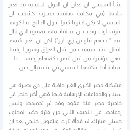
يشأ السيسي ان يعلن ان الدول الخليجية قد تغير
جلدها
(في مكالمة هاتفية مسربة كشفت ان
السيسي لا يكن احترما كبيرا لدول الخليج عدا كونها
بقرة حلوب ويجب ان يستفاد منها بتعبيره الذي قال
فيه “عندهم فلوس زي الرز”)
لكن لن تغير سُمها
القاتل فقد سممت من قبل العراق وسوريا وليبيا،
فهي مؤتمرة من قبل قصر باكنغهام وليست ذات
سيادة أبدا، فكتمها السيسي في نفسه إلى حين.
مشكلة مصر الكبرى الغير خافية على ذي بصيرة هي
سيناء والجماعات الإرهابية فيها فهي أكبر خنجر في
خاصرة مصر منذ عقود وقد تم تجميدها وليس
إخمادها في النصف الثاني من فترة حكم المخلوع
حسني مبارك، ثم فجأة ثارت وبتمويل خليجي بعد ان