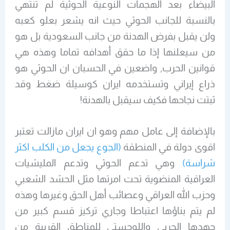
البيضاء بعد الهجمات النوعية الحوثية لم تنتهي
بالنسبة للجانب الحوثي حيث انه يشعر بعلو كعبه
ولن يقبل بفرض الهدنة من جانب السعودية بل هو
من سيعلنها إذا ما حقق أهدافه تماما وهذه هي
قوانين الحرب, واضعين في الحسبان ان الحوثي هو
ذراع إيراني وتستخدمه ايران كوسيلة ضغط وقد
ثبتت نجاحها فكيف سيقبل بالهدنة!
بالإضافة إلى عامل مهم وهو ان ايران مازالت تعتبر
اقوى دولة في المنطقة
(الجوع يجعل من الكلب اكثر
شراسة)
وهي تدعم الحوثي وتدعم المليشيات
العراقية المنضوية تحت امرتها مثل الحشد الشعبي
وحزب الله العراقي وعصائب أهل الحق وغيرها وهذه
لم يتم بناؤها اعتباطا وجاري تركيز قسم كبير من
جهدها الحربي واللوجستي للمناطق القريبة من