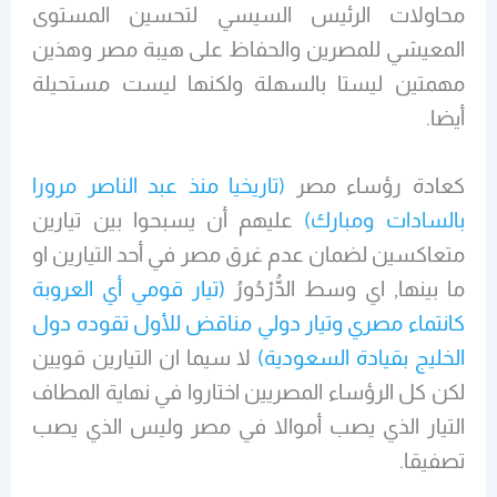
محاولات الرئيس السيسي لتحسين المستوى
المعيشي للمصرين والحفاظ على هيبة مصر وهذين
مهمتين ليستا بالسهلة ولكنها ليست مستحيلة
أيضا.
كعادة رؤساء مصر
(تاريخيا منذ عبد الناصر مرورا
بالسادات ومبارك)
عليهم أن يسبحوا بين تيارين
متعاكسين لضمان عدم غرق مصر في أحد التيارين او
ما بينها, اي وسط الدُّرْدُورُ
(تيار قومي أي العروبة
كانتماء مصري وتيار دولي مناقض للأول تقوده دول
الخليج بقيادة السعودية)
لا سيما ان التيارين قويين
لكن كل الرؤساء المصريين اختاروا في نهاية المطاف
التيار الذي يصب أموالا في مصر وليس الذي يصب
تصفيقا.