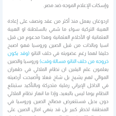
وإسكات الإعلام الموجه ضد مصر.
اردوغان يعمل منذ أكثر من عقد ونصف على إعادة
الهيبة التركية سواء ما سُمي بالسلطنة او الهيبة
العثمانية او الأحلام العثمانية وهذا مدعوم من قبل
اسيا وبالذات من قبل الصين وروسيا فهو اصبح
حليفا لهما رغم عضويته في حلف الناتو
(وقد يكون
خروجه من حلف الناتو مسالة وقت)
وروسيا والصين
يعلمون علم اليقين ان نظام الملالي في طهران
الموالي لهم يشيخ بل شاخ فعلا وأصبحت أرضيته
في الداخل الإيراني رملية متحركة وبالتأكيد ستبتلع
النظام يوما ليس بالبعيد، وإذا ما انهار نظام الملالي
دون بديل فستتعرض مصالح الصين وروسيا في
المنطقة لخطر كبير بل قد ينهي امال الصين على