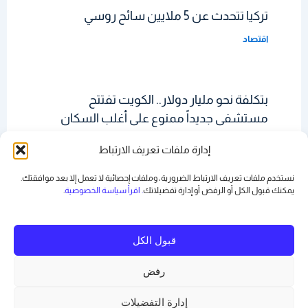
تركيا تتحدث عن 5 ملايين سائح روسي
اقتصاد
بتكلفة نحو مليار دولار.. الكويت تفتتح
مستشفى جديداً ممنوع على أغلب السكان
دخوله
إدارة ملفات تعريف الارتباط
اقتصاد
نستخدم ملفات تعريف الارتباط الضرورية، وملفات إحصائية لا تعمل إلا بعد موافقتك.
يمكنك قبول الكل أو الرفض أو
إدارة تفضيلاتك
. اقرأ سياسة الخصوصية
.
قبول الكل
رفض
Copyright © 2026 رياض بدر | Powered by
قالب Astra للووردبريس
إدارة التفضيلات