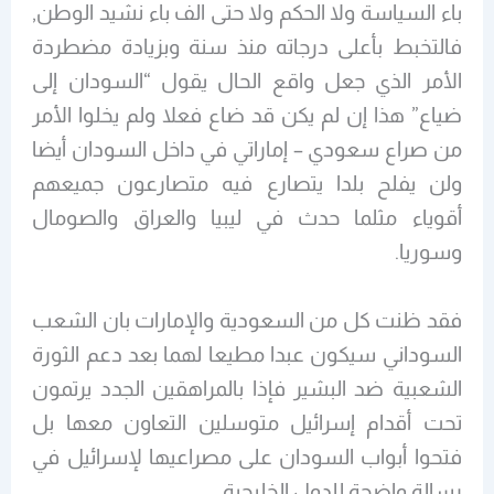
باء السياسة ولا الحكم ولا حتى الف باء نشيد الوطن,
فالتخبط بأعلى درجاته منذ سنة وبزيادة مضطردة
الأمر الذي جعل واقع الحال يقول “السودان إلى
ضياع” هذا إن لم يكن قد ضاع فعلا ولم يخلوا الأمر
من صراع سعودي – إماراتي في داخل السودان أيضا
ولن يفلح بلدا يتصارع فيه متصارعون جميعهم
أقوياء مثلما حدث في ليبيا والعراق والصومال
وسوريا.
فقد ظنت كل من السعودية والإمارات بان الشعب
السوداني سيكون عبدا مطيعا لهما بعد دعم الثورة
الشعبية ضد البشير فإذا بالمراهقين الجدد يرتمون
تحت أقدام إسرائيل متوسلين التعاون معها بل
فتحوا أبواب السودان على مصراعيها لإسرائيل في
رسالة واضحة للدول الخليجية.