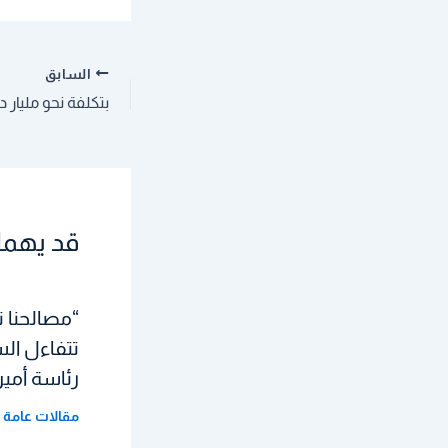
السابق
قد يهمك
“مصالحنا ت
تتفاءل ال
رئاسة أميرك
مقالات عامة