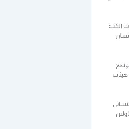
ت الكتلة
إنسان
لوضع
 هيئات
إنساني
ولين