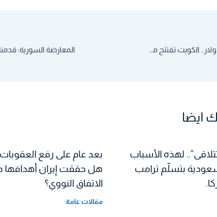
بتكلفة نحو مليار دولار.. الكويت تفتتح مستشفى جديداً ممنوع على أغلب السكان دخوله
 ايضا
تلاقى”.. لهذه الأسباب
بعد عام على رفع العقوبات ع
سعودية بتسلّم ترامب
هل حققت إيران أهدافها 
ا.
الاتفاق النووي؟
مقالات عامة