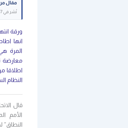
مقال من
نُشر في 27/02/2017. حُفظ كنص مرجعي، وقد لا تكون بعض الصور القديمة متاحة.
ورقة انت
انها اطا
المرة هي
معارضة تخ
اطلاقا من
النظام ال
قال الاتح
الأمم ال
النطاق” ل