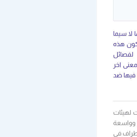
لا سيما
كون هذه
 لفصائل
معنى اخر
 فيها ضد
ت لهيئات
 وواسعة
أطراف في