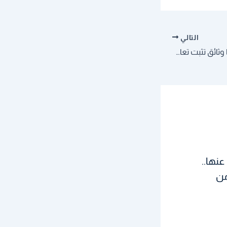
التالي
المعارضة السورية: قدمنا وثائق تثبت تعاون دمشق مع داعش
نها..
من