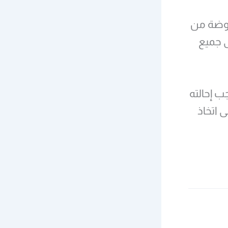
فوضة من
ى جميع
ب إحالته
ى اتخاذ