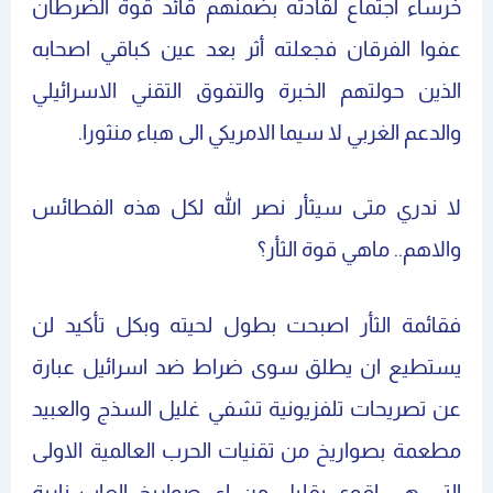
خرساء اجتماع لقادته بضمنهم قائد قوة الضرطان
عفوا الفرقان فجعلته أثر بعد عين كباقي اصحابه
الذين حولتهم الخبرة والتفوق التقني الاسرائيلي
والدعم الغربي لا سيما الامريكي الى هباء منثورا.
لا ندري متى سيثأر نصر الله لكل هذه الفطائس
والاهم.. ماهي قوة الثأر؟
فقائمة الثأر اصبحت بطول لحيته وبكل تأكيد لن
يستطيع ان يطلق سوى ضراط ضد اسرائيل عبارة
عن تصريحات تلفزيونية تشفي غليل السذج والعبيد
مطعمة بصواريخ من تقنيات الحرب العالمية الاولى
التي هي اقوى بقليل من اي صواريخ العاب نارية