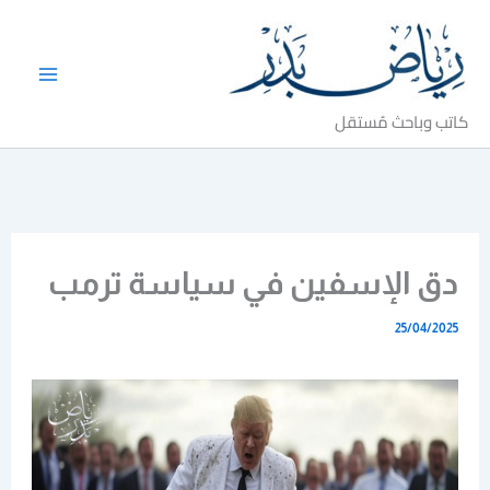
خطي
لى
لمحتوى
كاتب وباحث مُستقل
دق الإسفين في سياسة ترمب
25/04/2025