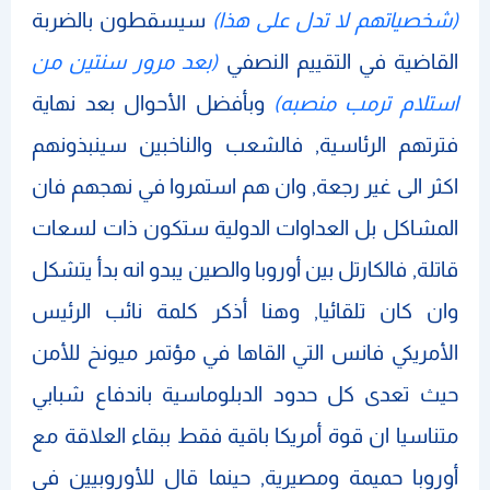
(شخصياتهم لا تدل على هذا)
سيسقطون بالضربة
القاضية في التقييم النصفي
(بعد مرور سنتين من
استلام ترمب منصبه)
وبأفضل الأحوال بعد نهاية
فترتهم الرئاسية, فالشعب والناخبين سينبذونهم
اكثر الى غير رجعة, وان هم استمروا في نهجهم فان
المشاكل بل العداوات الدولية ستكون ذات لسعات
قاتلة, فالكارتل بين أوروبا والصين يبدو انه بدأ يتشكل
وان كان تلقائيا, وهنا أذكر كلمة نائب الرئيس
الأمريكي فانس التي القاها في مؤتمر ميونخ للأمن
حيث تعدى كل حدود الدبلوماسية باندفاع شبابي
متناسيا ان قوة أمريكا باقية فقط ببقاء العلاقة مع
أوروبا حميمة ومصيرية, حينما قال للأوروبيين في