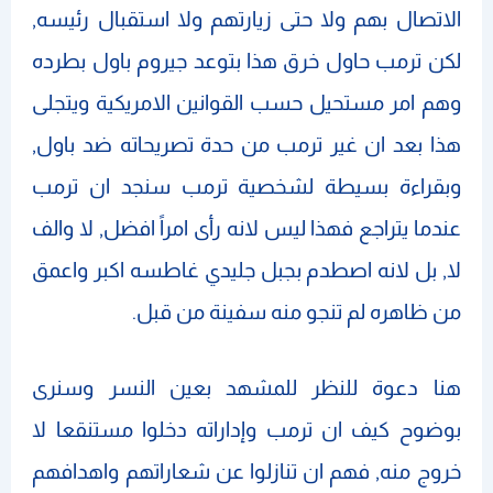
الاتصال بهم ولا حتى زيارتهم ولا استقبال رئيسه,
لكن ترمب حاول خرق هذا بتوعد جيروم باول بطرده
وهم امر مستحيل حسب القوانين الامريكية ويتجلى
هذا بعد ان غير ترمب من حدة تصريحاته ضد باول,
وبقراءة بسيطة لشخصية ترمب سنجد ان ترمب
عندما يتراجع فهذا ليس لانه رأى امراً افضل, لا والف
لا, بل لانه اصطدم بجبل جليدي غاطسه اكبر واعمق
من ظاهره لم تنجو منه سفينة من قبل.
هنا دعوة للنظر للمشهد بعين النسر وسنرى
بوضوح كيف ان ترمب وإداراته دخلوا مستنقعا لا
خروج منه, فهم ان تنازلوا عن شعاراتهم واهدافهم