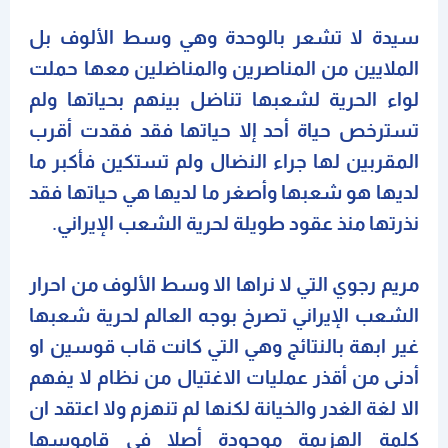
سيدة لا تشعر بالوحدة وهي وسط الألوف بل
الملايين من المناصرين والمناضلين معها حملت
لواء الحرية لشعبها تناضل بينهم بحياتها ولم
تسترخص حياة أحد إلا حياتها فقد فقدت أقرب
المقربين لها جراء النضال ولم تستكين فأكبر ما
لديها هو شعبها وأصغر ما لديها هي حياتها فقد
نذرتها منذ عقود طويلة لحرية الشعب الإيراني.
مريم رجوي التي لا نراها الا وسط الألوف من احرار
الشعب الإيراني تصرخ بوجه العالم لحرية شعبها
غير ابهة بالنتائج وهي التي كانت قاب قوسين او
أدنى من أقذر عمليات الاغتيال من نظام لا يفهم
الا لغة الغدر والخيانة لكنها لم تنهزم ولا اعتقد ان
كلمة الهزيمة موجودة أصلا في قاموسها