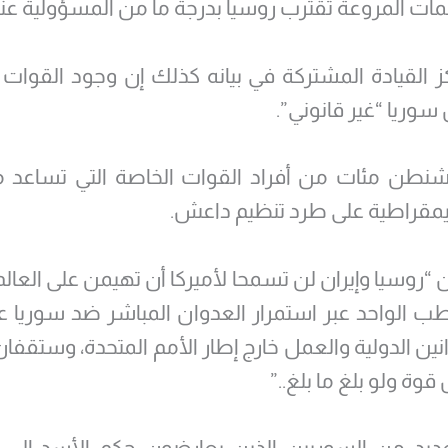
ات المروعة تقترب روسيا بدرجة ما من المسؤولية عنه
 القيادة المشتركة في بيانه كذلك إن وجود القوات ا
وريا “غير قانوني”.
شنطن مئات من أفراد القوات الخاصة التي تساعد م
يمقراطية على طرد تنظيم داعش.
يان “روسيا وإيران لن تسمحا لأميركا أن تهيمن على العا
ب الواحد عبر استمرار العدوان المباشر ضد سوريا
نين الدولية والعمل خارج إطار الأمم المتحدة، وستقفا
 قوة ولو بلغ ما بلغ..”
عديد من السوريين الذين يعارضون حكم الأسد إلى ح