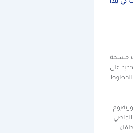
 كي يبدأ
ات مسلحة
جديد على
ا للخطوط
وريةيوم
عالماضي
لفاء