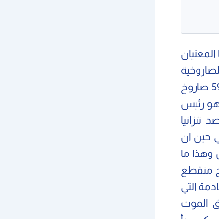
المعنيان
لصاروخية
التي وقفت امامها الـ S400 عاجزة حتى عن النظر لهطول الـ 59 صاروخ
اهو رئيس
 تنزانيا
ي حين ان
 وهذا ما
1 يوم الاولى بنجاح منقطع
ادمة التي
ق الموت