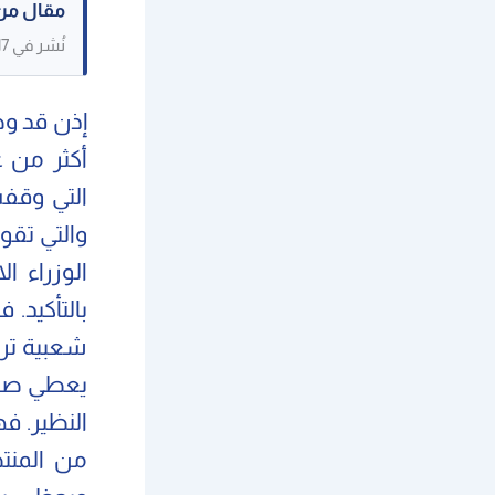
مقال من
نُشر في 10/04/2017. حُفظ كنص مرجعي، وقد لا تكون بعض الصور القديمة متاحة.
إذن قد وص
أكثر من غ
والتي تقو
الوزراء ا
بالتأكيد.
شعبية ترم
النظير. فه
من المنت