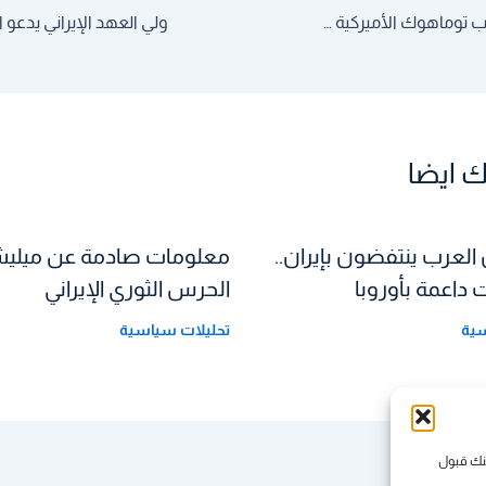
هل يمكن أن تهرب توماهوك الأميركية من 400-S الروسية؟
 ايضا
 العرب ينتفضون بإيران..
معلومات صادمة عن ميلي
داعمة بأوروبا
الحرس الثوري الإيراني
سية
تحليلات سياسية
كنك قبول