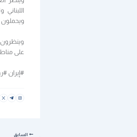
اللبناني 
ويحملون إي
وينظرون إل
على مناطق
#إيران #ر
السابق