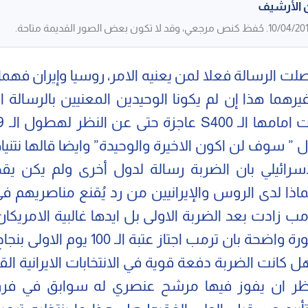
 الأرشيف
لت الرسالة فعلا لمن يعنيه الامر، روسيا وإيران فهما 
يرهما هذا إن لم يكونا الوحيدين المعنيين بالرسالة ا
ل ” سوف لن اكون الاخيرة والوحيدة” وايضا قالها نتني
لاسرائيلي بان الضربة رسالة لدول أخرى ولم يكن يقصد
 فماذا لدى الروس والإيرانيين من رد يُقنع مناصريهم ف
ب زادت بعد الضربة الاولى بل ايدها غالبية الامريكان
يعطي صورة واضحة بان ترمب اجتاز عتبة الـ 00
ل كانت الضربة دفعة قوية في الانتخابات الايرانية الق
ظر ان يفوز فيها مرشح عنصري له سوابق في فر