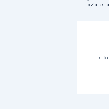
ولي العهد الإيراني يدعو الشعب للثورة ضد الولي الفقيه
شيات