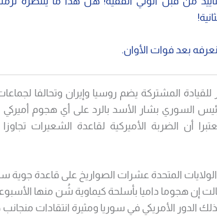
ييد من قبل الولي الفقيه! هل هذا ما ينتظره ترمب
انية!
عرفه بعد فوات الأوان.
للقيادة المشتركة يضم روسيا وإيران وتحالفا لجماع
ئيس السوري بشار الأسد بالرد على أي هجوم أميركي 
تبرا أن الضربة الأميركية لقاعدة الشعيرات تجاوز
ولايات المتحدة عشرات الصواريخ على قاعدة جوية س
لت إن هجوما داميا بأسلحة كيماوية شُن منها الأسبو
ك الدور الأمريكي في سوريا ومثيرة انتقادات منجانب ح