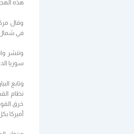
هذه الهجم
وقال مركز
في شمال س
وتنشر وا
سوريا الد
وتابع الب
نظام القط
خرق القوا
أميركا بكل
وينظر ال