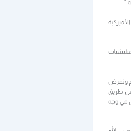
.”
لأميركية
يليشيات
لم وتفرض
 عن طريق
ن في وجه
زب الله