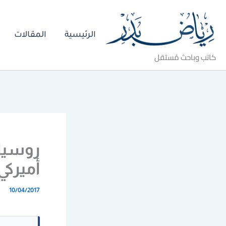
خطي
لى
الرئيسية
المقالات
لمحتوى
كاتب وباحث مُستقل
روسيا 
أميركي
10/04/2017