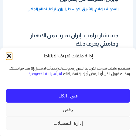
المدونة
/
اعلام
,
الشرق الاوسط
,
ايران
,
تركيا
,
نظام الملالي
مستشار ترامب : إيران تقترب من الانهيار
وخامنئي يعرف ذلك
المدونة
/
اعلام
,
الخميني
,
العراق
,
المدونة
,
ايران
,
مواقع تواصل
,
إدارة ملفات تعريف الارتباط
نظام الملالي
نستخدم ملفات تعريف الارتباط الضرورية، وملفات إحصائية لا تعمل إلا بعد موافقتك.
يمكنك قبول الكل أو الرفض أو
إدارة تفضيلاتك
. اقرأ سياسة الخصوصية
.
قبول الكل
رفض
Copyright © 2026 رياض بدر | Powered by
قالب Astra للووردبريس
إدارة التفضيلات