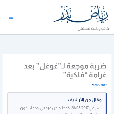
خطي
لى
لمحتوى
كاتب وباحث مُستقل
ضربة موجعة لـ”غوغل” بعد
غرامة “فلكية”
28/06/2017
مقال من الأرشيف
نُشر في 28/06/2017. حُفظ كنص مرجعي، وقد لا تكون