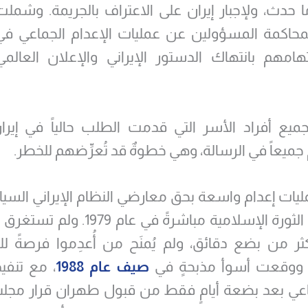
 حدث، ولإجبار إيران على الاعتراف بالجريمة. وشملت
حاكمة المسؤولين عن عمليات الإعدام الجماعي في
هامهم بانتهاك الدستور الإيراني والإعلان العال
ع أفراد الأسر التي قدمت الطلب حالياً في إيران
ميعاً في الرسالة، وهي خطوةٌ قد تُعرِّضهم للخطر.
يات إعدام واسعة بحق معارضي النظام الإيراني السي
بدأت بعد الثورة الإسلامية مباشرةً في عام
كثر من بضع دقائق، ولم يُمنَح من أُعدِموا فرصةً ل
ووقعت أسوأ مذبحةٍ في
صيف عام 1988
، مع تنفي
ماعي بعد بضعة أيامٍ فقط من قبول طهران قرار مجل