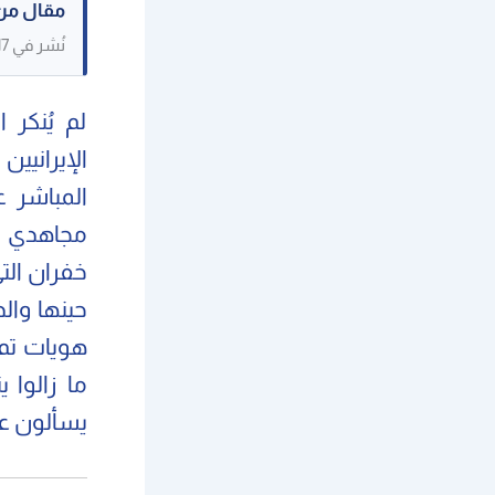
مقال من
نُشر في 31/08/2017. حُفظ كنص مرجعي، وقد لا تكون بعض الصور القديمة متاحة.
لم يُنكر 
الإيرانيي
المباشر 
خفران الت
حينها وال
هويات تم 
ما زالوا 
يسألون عن