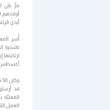
أولادهم ال
أيدي مُرشدي
أُسر المع
ناشدوا ال
ارتكبتها 
أغسطس/آب 7
وك
قد أرسلوا
المعنيَّة
العمل التا