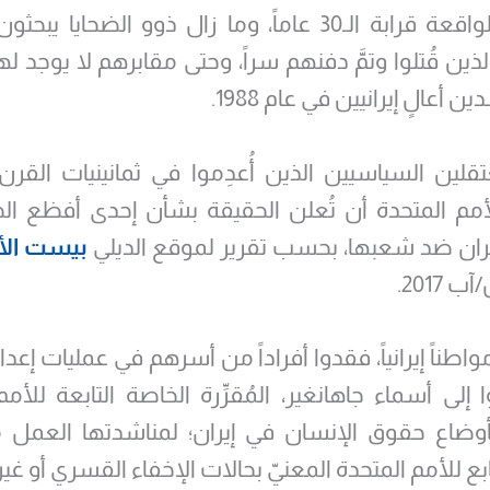
مرَّ على الواقعة قرابة الـ30 عاماً، وما زال ذوو الضحاي
ذين قُتلوا وتمَّ دفنهم سراً، وحتى مقابرهم لا يوجد لها
ن أعالٍ إيرانيين في عام 1988.
تقلين السياسيين الذين أُعدِموا في ثمانينيات القرن
أمم المتحدة أن تُعلن الحقيقة بشأن إحدى أفظع الجر
إيران ضد شعبها، بحسب تقرير لموقع الديلي
بيست الأ
201.
ان 50 مواطناً إيرانياً، فقدوا أفراداً من أسرهم في عمليات إعد
 إلى أسماء جاهانغير، المُقرِّرة الخاصة التابعة للأمم
 بأوضاع حقوق الإنسان في إيران؛ لمناشدتها العمل
بع للأمم المتحدة المعنيّ بحالات الإخفاء القسري أو غ