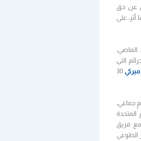
ا يبحثون عن حق
 أثر، على
 الماضي،
ائم التي
ميركي
30
امٍ جماعي،
 المتحدة
 مع فريق
ير الطوعي