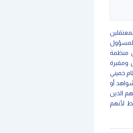
لمعتقلين
 المسؤول
ل منظمة
إيفين ومقبرة
ام خميني
شواهد أو
هم الذين
قط لأنهم