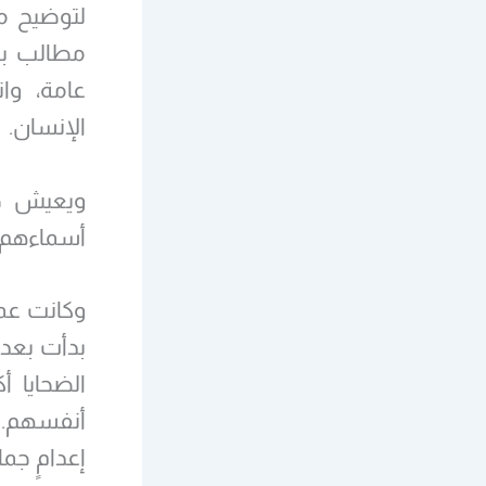
لتوضيح ما
مطالب بم
عامة، وات
الإنسان.
ويعيش جمي
أسماءهم ج
وكانت عمل
الضحايا أ
أنفسهم. 
إعدامٍ ج