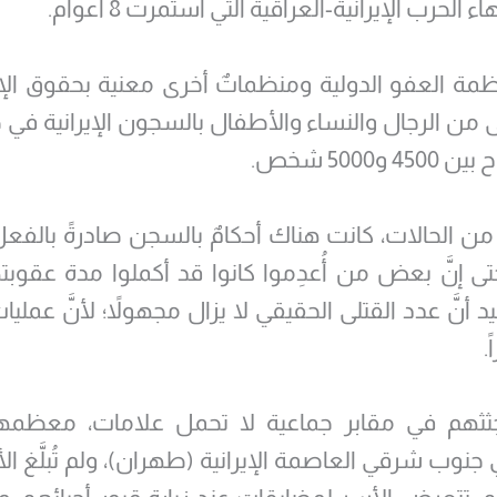
ء الحرب الإيرانية-العراقية التي استمرت 8 أعوام.
منظمة العفو الدولية ومنظماتٌ أخرى معنية بحقوق الإن
ى من الرجال والنساء والأطفال بالسجون الإيرانية في
 من الحالات، كانت هناك أحكامٌ بالسجن صادرةً بالف
حتى إنَّ بعض من أُعدِموا كانوا قد أكملوا مدة عقو
د أنَّ عدد القتلى الحقيقي لا يزال مجهولاً؛ لأنَّ عمليا
.
 جثثهم في مقابر جماعية لا تحمل علامات، معظمها
جنوب شرقي العاصمة الإيرانية (طهران)، ولم تُبلَّغ ال