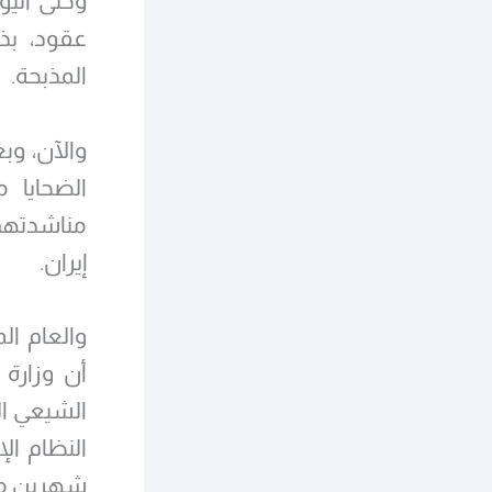
وحتى اليو
عقود، بذل
المذبحة.
الضحايا م
مناشدتهم 
إيران.
والعام ال
أن وزارة
النظام ال
شهرين من ا