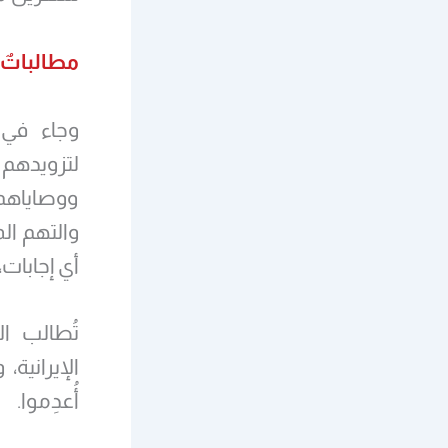
مطالباتٌ 
وجاء في ا
لتزويدهم 
ووصاياهم
والتهم الم
أي إجابات
تُطالب ا
الإيرانية
أُعدِموا.