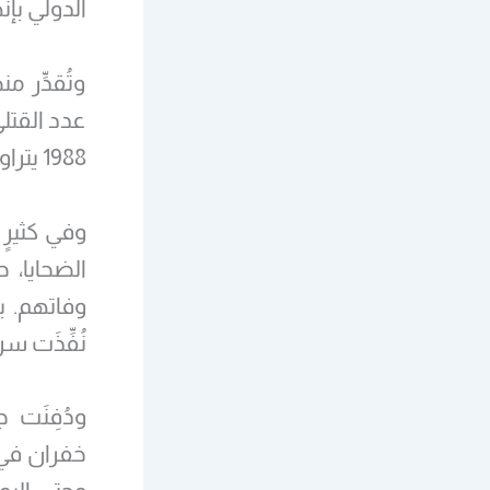
الدولي بإنها
وتُقدِّر 
عدد القتل
1988 يتراوح بين 4500 و5000 شخص.
وفي كثيرٍ
الضحايا، 
وفاتهم. بي
نُفِّذَت سراً
ودُفِنَت
خفران في 