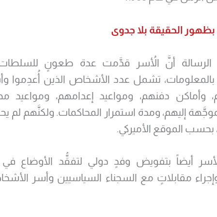
بظهور الحقيقة بلا جدوى
لرسالة أنَّ الأُسر قدَّمت عدة طعونٍ للسلطات ا
بالمعلومات، تشمل عدد الأشخاص الذين أُعدِموا و
، وأماكن دفنهم، ومواعيد إعدامهم، ومواعيد محا
وجَّهة إليهم، ومدة استمرار المحاكمات. ولكنَّهم لم ي
، بحسب الموقع الأميركي.
لأسر أيضاً بتفويض وفدٍ دولي لتفقُّد الأوضاع في
، وإجراء مقابلاتٍ مع السجناء السياسيين وأسر الأشخ