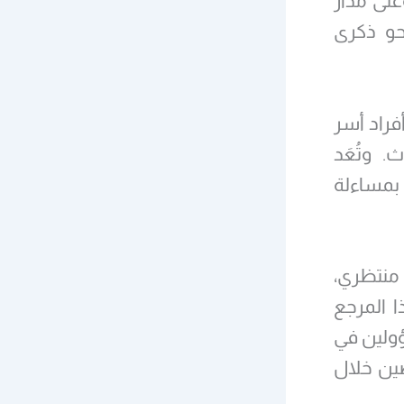
على مدار
محو ذكرى
ن أفراد أسر
. وتُعَد
 بمساءلة
ه منتظري،
 المرجع
د لعام 1988 يدين مسؤولين في
ضين خلال