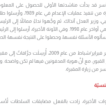
أسر قد بدأت مناشدتها الأولى للحصول على المعلوم
فترة وجيزة من تنفيذ عمليات الإعدام في ع
 وزير العدل آنذاك. ثم وجَّهوا نداءً مماثلاً إلى الرئيس
محمد خاتمي أواخر عام 1998. وفي الآونة الأخيرة، أرسلوا 
سألوه الأسئلة نفسها، وحصلوا على النتيجة نفسها؛ ال
وفي شهر فبراير/شباط من عام 2009، أُرسِلَت جرَّافا
ر القبور، مع أنَّ هوية المدفونين فيها لم تكن واضحة. 
سر من زيارة المقبرة.
نسيّة
ت الأخيرة، زادت بالفعل مضايقات السلطات لأُسر 