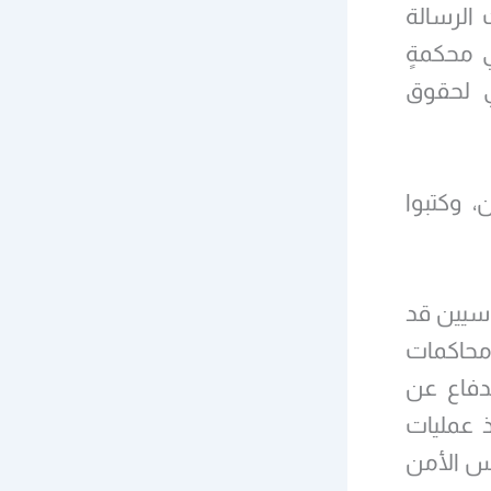
 الرسالة
 محكمةٍ
مي لحقوق
، وكتبوا
اسيين قد
 1979. ولم تستغرق محاكمات
لدفاع عن
ذ عمليات
س الأمن