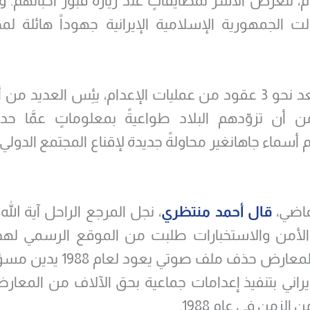
م، تتعرض الأسر لمضايقاتٍ عند زيارة قبور أحبائهم. و
ت الجمهورية الإسلامية الإيرانية جهوداً هائلة ل
والآن، وبعد نحو 3 عقود من عمليات الإعدام، يئِس العديد م
ن أن تزوّدهم البلاد طواعيةً بمعلوماتٍ عمَّا حدث
أسماء جاهانغير محاولةً جديدة لإقناع المجتمع الدولي
ماضي،
قال أحمد منتظري
، نجل المرجع الراحل آية الل
 الأمن والاستخبارات طلبت من الموقع الرسمي لهذا
الشيعي المعارض حذف ملف صوتي يعو
إيراني بتنفيذ إعدامات جماعية بحق الآلاف من المعار
لزمن في عام 1988.