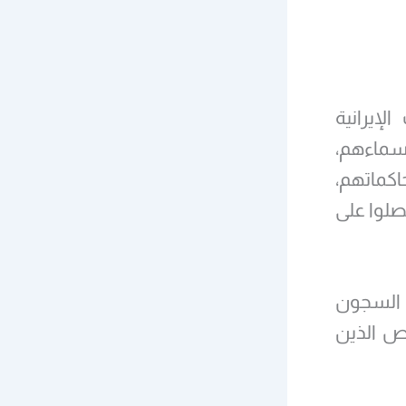
لإيرانية
أسماءهم،
كماتهم،
حصلوا على
 السجون
اص الذين