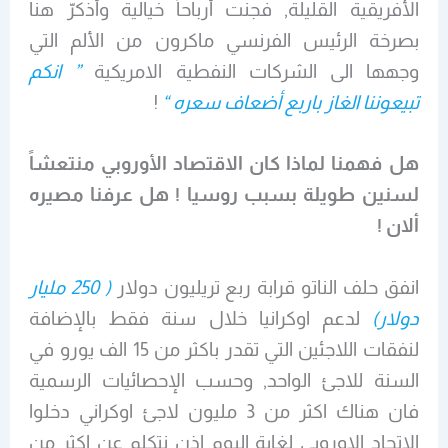
الأفريقية القليلة, فجنت أرباحاً خيالية وأُذكرّ هنا
بصرخة الرئيس الفرنسي ماكرون من الألم التي
وجهها الى الشركات النفطية الامريكية
” انكم
تبيعوننا الغاز باربع أضعاف سعره “
!
هل فهمنا لماذا كان الاقتصاد الأوروبي منتعشاً
لسنين طويلة بسبب روسيا ! هل عرفنا مصيره
ألان !
انفق حلف الناتو قرابة ربع تريليون دولار
( 250 مليار
دولار)
لدعم اوكرانيا خلال سنة فقط بالإضافة
لنفقات اللاجئين التي تقدر باكثر من 15 الف يورو في
السنة للاجئ الواحد, وحسب الإحصائيات الرسمية
فان هناك اكثر من 3 مليون لاجئ اوكراني دخلوا
الاتحاد الاوروبي لغاية اليوم إذن نتكلم عن اكثر من