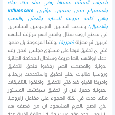
باعتراف الممثلة نفسها وهي فتاة تيك توك
وانستغرام ممن يسمون مؤثرين
influencers
وهي كلمة مزوقة للدعارة والغش والنصب
والاحتيال)
وقصف المدنيين المزعومين المحاصرين
في مصنع ازوف ستال واتضح انهم مرتزقة اغلبهم
غربيين ثم مهزلة
(مجزرة)
بوتشا المزعومة بل منعوا
فتح اي تحقيق فيها على مستوى مجلس الامن رغم
ادعاء ابواقهم بانها جريمة وستحال للمحكمة الجنائية
الدولية والمضحك انهم رفضوا فتحق التحقيق
وروسيا طالبات بفتح تحقيق واستخدمت بريطانيا
وامريكا الفيتو ضد فتح التحقيق، واكتفوا بالتلفيقات
الصوتية حصرا، لان اي تحقيق سيكشف المستور
مثلما حدث في نكتة الهجوم على مفاعل زابروجينا
الذي اتضح بالجرم المشهود ان من قصفه هم
النازيون الجدد وقد عبرت وكالة الطاقة الذرية عدة