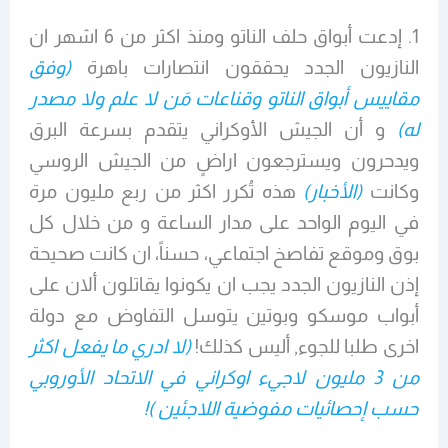
1. إدعت أبواق حلف الناتو ومنذ اكثر من 6 اشهر ان
النازيون الجدد يحققون انتصارات باهرة
(وفق
مقاييس أبواق الناتو وقناعات مَن لا علم ولا مصدر
له)
و أن الجيش الأوكراني يتقدم بسرعة البرق
ويدحرون ويسترجعون اراضٍ من الجيش الروسي
وكانت
(الأخبار)
هذه تُكرر اكثر من ربع مليون مرة
في اليوم الواحد على مدار الساعة و من خلال كل
بوق وموقع تفاصخ اجتماعي، حسناً، ان كانت صحيحة
إذن النازيون الجدد يجب ان يكونوا يقاتلون ألان على
أبواب موسكو وبوتين يتوسل التفاوض مع دولة
اخرى طلبا للجوء, أليس كذلك!
(لا ادري ما يفعل اكثر
من 3 مليون لاجيء اوكراني في الاتحاد الأوروبي
حسب إحصائيات مفوضية اللاجئين )!