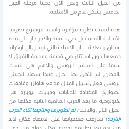
من الجيل الثالث ونحن الان دخلنا مرحلة الجيل
الخامس بشكل عام من الأسلحة.
هذه ليست نظرية مؤامرة واقصد موضوع تصريف
الأسلحة القديمة بل هي حقيقة والامر جارٍ على قدم
وساق وفعلا ثبت ان الاسلحة التي ترسل الى اوكرانيا
جميعها دون استثناء هي قديمة وعديمة التفوق لا
سيما على السلاح الروسي والاهم هي ليست
بالمجان, ثم انتهى بها الحال صيدا سهلا للجيش
الروسي فعلى سبيل المثال مدافع هاوتزر وقاذفات
الصواريخ المضادة للدبابات ودبابات ليوبارد هي
تكنولوجية ما بعد الحرب العالمية الثانية فكلها من
الجيل الثاني والثالث
( تم تطويرها وانتاجها اثناء الحرب
الباردة)
شارفت صلاحياتها على الانتهاء فكان لابد
من تدميرها بطريقة نفعية, فكل دولة من دول