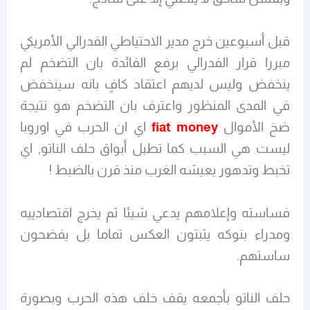
قبل أسبوعين خرج مدير الاحتياطي الفدرالي الأمريكي
مبررا قرار الفدرالي برفع الفائدة بان التضخم لم
ينخفض وليس لديهم اعتقاد كافٍ بانه سينخفض
في المدى المنظور واعترف بان التضخم هو نتيجة
ضخ الأموال
fiat money
اي ان الحرب في اوروبا
ليست هي السبب كما تطبل أبواق حلف الناتو, اي
تخبط وتدهور يعيشه الغرب منذ قرن بالضبط !
فساسته وإعلامهم يدعي شيئا ثم يخرج اقتصادييه
ومدراء بنوكه يثبتون العكس تماما بل يفضحون
ساستهم.
حلف الناتو بأجمعه يقف خلف هذه الحرب وبصورة