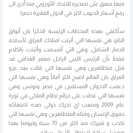
منها متفق على تصديره للاتحاد الأوروبي مما أدى الى
رفع أسعار الحبوب اكثر في الدول الفقيرة حصرا.
سأكتفي بهذه المحطات الرئيسة مُذكرا بان أبواق
الناتو هي نفسها التي أثبتت امتلاك العراق لأسلحة
الدمار الشامل, وهي التي أقسمت وأثبتت بالكلام
فقط بأن الرئيس الليبي الراحل معمر القذافي قد
قتل متظاهرين وهي نفسها التي قالت بعد غزو
العراق بان العالم اصبح اكثر أماناً وهي نفسها التي
دعمت الاخوان المسلمين في مصر وتونس وهي
نفسها التي غطت على جرائم نظام الملالي في ثورة
عام 2009 ومنعت اي تحرك دولي ضده لانتهاكه
حقوق الإنسان وقتله المتظاهرين وهي نفسها التي
تكذب و تفبرك منذ اكثر من 70 سنة وليومنا بهذا
وبفشل ساحق لا ينطلي إلا على ساذج.