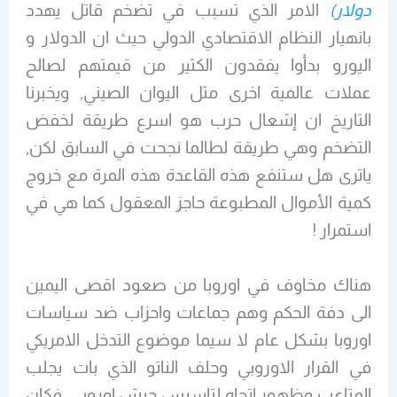
دولار)
الامر الذي تسبب في تضخم قاتل يهدد
بانهيار النظام الاقتصادي الدولي حيث ان الدولار و
اليورو بدأوا يفقدون الكثير من قيمتهم لصالح
عملات عالمية اخرى مثل اليوان الصيني, ويخبرنا
التاريخ ان إشعال حرب هو اسرع طريقة لخفض
التضخم وهي طريقة لطالما نجحت في السابق لكن,
ياترى هل ستنفع هذه القاعدة هذه المرة مع خروج
كمية الأموال المطبوعة حاجز المعقول كما هي في
استمرار !
هناك مخاوف في اوروبا من صعود اقصى اليمين
الى دفة الحكم وهم جماعات واحزاب ضد سياسات
اوروبا بشكل عام لا سيما موضوع التدخل الامريكي
في القرار الاوروبي وحلف الناتو الذي بات يجلب
المتاعب وظهور اتجاه لتاسيس جيش اوروبي, فكان