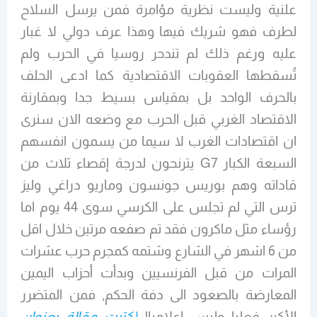
علنية وليست نظرية مؤامرة فمن يرسل السلاح
لطرف فهو شريك فيها وهذا عرف دولي لا غبار
عليه ورغم ذلك لم تندحر روسيا في الحرب ولم
تُسقطها العقوبات الاقتصادية كما ادعى الحلف
بالحرف الواحد بل بمقياس بسيط جدا وبمقارنة
الاقتصاد الغربي قبل الحرب مع وضعه الان سنرى
ان اقتصادات الغرب لا سيما من يسمون انفسهم
السبعة الكبار G7 يترنحون لدرجة إقصاء ثلاث من
قاداته وهم بوريس جونسون وماريو دراغي وليز
ترس التي لم تجلس على الكرسي سوى 44 يوم اما
رؤساء مثل ماكرون فقد تم صفعه مرتين خلال اقل
من 6 اشهر في الشارع وشتمه كمجرم حرب عشرات
المرات من قبل الفرنسيين وبدأت أحزاب اليمين
المعارضة بالصعود الى دفة الحكم, فمن المتضرر
الأكبر فعليا وليس إعلاميا!
(كتبت مقالة بعنوان