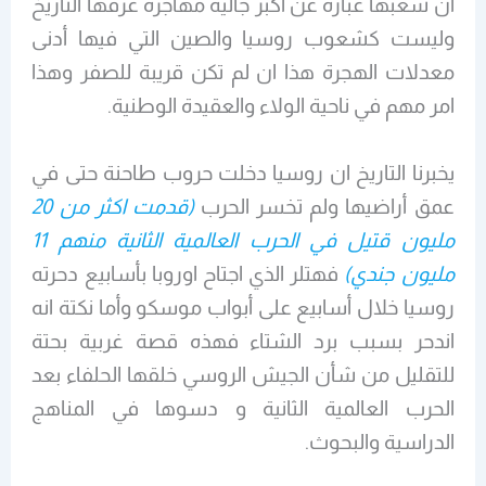
ان شعبها عبارة عن اكبر جالية مهاجرة عرفها التاريخ
وليست كشعوب روسيا والصين التي فيها أدنى
معدلات الهجرة هذا ان لم تكن قريبة للصفر وهذا
امر مهم في ناحية الولاء والعقيدة الوطنية.
يخبرنا التاريخ ان روسيا دخلت حروب طاحنة حتى في
عمق أراضيها ولم تخسر الحرب
(قدمت اكثر من 20
مليون قتيل في الحرب العالمية الثانية منهم 11
مليون جندي)
فهتلر الذي اجتاح اوروبا بأسابيع دحرته
روسيا خلال أسابيع على أبواب موسكو وأما نكتة انه
اندحر بسبب برد الشتاء فهذه قصة غربية بحتة
للتقليل من شأن الجيش الروسي خلقها الحلفاء بعد
الحرب العالمية الثانية و دسوها في المناهج
الدراسية والبحوث.