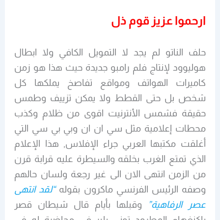
ارحموا عزيز قوم ذل
حلف الناتو لم يجد لا التمويل الكافي ولا ابطال
هوليوود لإنتاج فلم رامبو جديدة حيث هذا هو زمن
كاميرات الهواتف ومواقع تفاصخ يملكها كل
شخص بل حتى القطط ولا يمكن تزييف وطمس
حقيقة فشمس الأنترنيت اقوى من ظلام وكذب
محطات إعلامية مثل سي ان ان وبي بي سي التي
أغلقت مكتبها العربي جراء الإفلاس, هذا الإعلام
الذي تمتع الغرب بخلقه والسيطرة عليه قرابة قرن
من الزمن انتهى الان الى غير رجعة ولسان حالهم
وصفه الرئيس الفرنسي ماكرون بقوله
“لقد انتهى
عصر الرفاهية”
وقبلها بأيام قال شيطان قصر
باكنغهام المطرود توني بلير في محاضرة له في