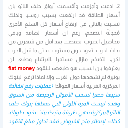
2. ادعت وأجزمت وأقسمت أبواق حلف الناتو بان
أسعار الطاقة قد ارتفعت بسبب روسيا ولذلك
تسببت بالتالي في ارتفاع أسعار كل السلع الأخرى
مُحدِثةً التضخم، رغم ان أسعار الطاقة وباقي
محاصيل الحبوب انخفضت بعد اقل من شهرين من
بداية الحرب لتعود دون مستويات حتى ما قبل الحرب
لكن، التضخم مازال مستمرا بالارتفاع وطبعا لن
يعترفوا بان السبب هو طبعهم للنقود
fiat money
بوتيرة لم تشهدها دول الغرب وإلا لماذا ترفع البنوك
المركزية الغربية أسعار الفوائد!
(عمليات رفع الفائدة
سببها حصرا لسحب الأموال الرخيصة من السوق
وهذه ليست المرة الأولى التي تفعلها بنوك حلف
الناتو المركزية فهي طريقة متبعة منذ عقود طويلة،
كذلك لإبطاء منح القروض فقد تجاوز مبلغ النقود