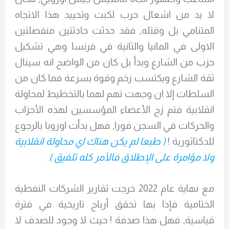
لا بد من اشعال حرب لكبت وتحييد هذا الاتجاه
المتنامي بل وقتله, فقد حدثت حادثتين منفصلتين
الاولى في المانيا والثانية في فرنسا وهي تشكيل
حزب من الشارع وبدأ بل كان من الواضح انه سينال
ثقة الشارع ويكتسب زخم وقوة بسرعة فما كان من
السلطات إلا ان وجهت تهم لهما بالتخطيط لمحاولة
انقلابية فتم زج الأعضاء المؤسسين لهذه الأحزاب
والحركات في السجن فورا, فهل بدأت اوروبا بالرجوع
للدكتاتورية !
( طبعا لم يكن هناك اي محاولة انقلابية
ولا مؤامرة على الإطلاق فالأمر كله تلفيق )
.
مع نهاية عام 2022 خرجت تقارير الشركات النفطية
الختامية فإذا بها تحقق أرباح تاريخية في فترة
قياسية, فهل هذا صدفة ! حيث لا وجود للصدف لا