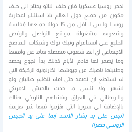
لدحر روسيا عسكريا فان حلف الناتو يحتاج الى حلف
مكون من جميع دول العالم بلا استثناء لمحاربة
روسيا وليس لـ اقل من 15 دولة جميعها مُفلسة
وشعوبها مشغولة بمواقع التواصل والرقص
الخليع على انستاغرام وتيك توك وشبكات التفاصخ
الاجتماعي اي انها شعوب منفصلة تماما عن واقعها
وما يَضمر لها قادم الأيام كذلك بدأ الجوع يحصد
وطنيتها ناهيك عن جيوشها الكارتونية الركيكة التي
لم تستطع ان تصمد حتى امام تنظيم طالبان ولو
لشهر ولا ننسى ما حدث بالجيش الامريكي
والبريطاني في العراق وفشلهم التاريخي هناك
بالإضافة الى سوريا التي هُزموا فيها شر هزيمة
(ليس على يد بشار الاسد إنما على يد الجيش
الروسي حصرا)