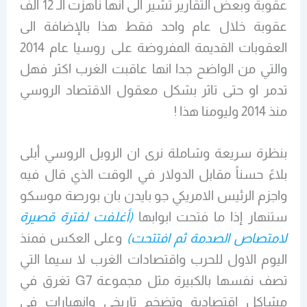
عقوبة وبعض التقارير تشير الى أنها ناهزت الـ 12 ألف
عقوبة خلال عام واحد فقط هذا بالإضافة الى
العقوبات القديمة المفروضة على روسيا عام 2014
والتي من الواضح جدا انها عاقبت الغرب اكثر فهل
تدمر او حتى تاثر بشكل معقول الاقتصاد الروسي
منذ 2014 وليومنا هذا !
بنظرة سريعة وشاملة نرى ان الروبل الروسي أبلى
بلاءً حسناً مقابل الدولار في الوقت الذي قال فيه
واجزم الرئيس الامريكي جو بايدن بان بورصة موسكو
ستنهار إذا ما فتحت ابوابها
(أغلفت لفترة قصيرة
لامتصاص الصدمة ثم افتتحت)
وعلى العكس فمنذ
اليوم الاول للحرب واقتصادات الغرب لا سيما التي
تصف نفسها بالكبيرة مثل مجموعة G7 تغرق في
مشاكل اقتصادية وتضخم تاريخي وانهيارات في