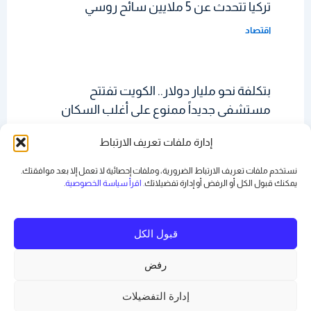
تركيا تتحدث عن 5 ملايين سائح روسي
اقتصاد
بتكلفة نحو مليار دولار.. الكويت تفتتح
مستشفى جديداً ممنوع على أغلب السكان
دخوله
إدارة ملفات تعريف الارتباط
اقتصاد
نستخدم ملفات تعريف الارتباط الضرورية، وملفات إحصائية لا تعمل إلا بعد موافقتك.
يمكنك قبول الكل أو الرفض أو
إدارة تفضيلاتك
. اقرأ سياسة الخصوصية
.
قبول الكل
رفض
Copyright © 2026 رياض بدر | Powered by
قالب Astra للووردبريس
إدارة التفضيلات