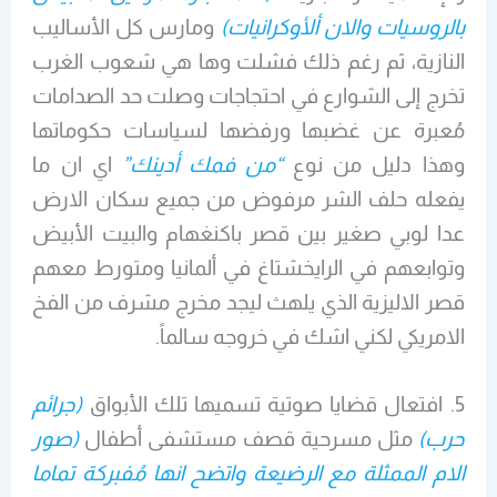
بالروسيات والان ألأوكرانيات)
ومارس كل الأساليب
النازية، ثم رغم ذلك فشلت وها هي شعوب الغرب
تخرج إلى الشوارع في احتجاجات وصلت حد الصدامات
مُعبرة عن غضبها ورفضها لسياسات حكوماتها
وهذا دليل من نوع
“من فمك أدينك”
اي ان ما
يفعله حلف الشر مرفوض من جميع سكان الارض
عدا لوبي صغير بين قصر باكنغهام والبيت الأبيض
وتوابعهم في الرايخشتاغ في ألمانيا ومتورط معهم
قصر الاليزية الذي يلهث ليجد مخرج مشرف من الفخ
الامريكي لكني اشك في خروجه سالماً.
5. افتعال قضايا صوتية تسميها تلك الأبواق
(جرائم
حرب)
مثل مسرحية قصف مستشفى أطفال
(صور
الام الممثلة مع الرضيعة واتضح انها مُفبركة تماما