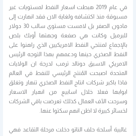
في عام 2019 هبطت اسعار النفط لمستويات غير
مسبوقة منذ اكتشافه ولغاية الان فقد انهارت إلى
مادون الصفر بل لامست مستوى سالب 30 دولار
للبرميل وكانت هي صفعة وجهتها أوبك بلص
بالإجماع لمنتجي النفط الامريكيين الذي راهنوا على
النفط الصخري حينها ودعمهم بهذا التوجه الرئيس
الامريكي الاسبق دونالد ترمب لدرجة ان الولايات
المتحدة اصبحت المُنتج الرئيسي للنفط في العالم
فاذا باكبر شركات انتاج النفط الصخري تنهار وتغلق
ابوابها فعلا خلال اسابيع من انهيار الاسعار
وسرحت الآف العمال كذلك تعرضت باقي الشركات
لخسائر كبيرة لا اظن انهم سكتوا عنها.
غالبية أسلحة حلف الناتو دخلت مرحلة التقاعد فهي