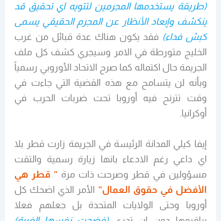
(طريقة يستخدمها المجرمين لتتويه اي تحقيق قد
ينكشف وإبعاد الأنظار عن المجرم الحقيقي يسمى
كبش فداء)
فقد يكون هناك عدة قبائل من غرب
الخليج متورطة في الامر وسيجري كشف كل ملف
الجريمة حال اكتماله كما صرح الاتحاد الأوروبي رسمياً
وبأنه لن يتسامح مع هذه القضية التي جاءت في
وقت تترنح فيه أوروبا تحت ضربات الحرب في
أوكرانيا.
إيفا كيلي المدانة الرئيسة في الجريمة زارت قطر بلا
اي داعي رغم الادعاء بانها زيارة رسمية والتقت
مسؤولين في قطر وصرحت ذات مرة
” قطر هي
الأفضل في حقوق العمال”
الأمر الذي اضحك كل
أوروبا وحتى الولايات المتحدة بل جعلهم فعلا
يراقبوها دون ان تدري
(فضحت نفسها الغبية)