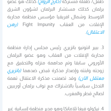
طفل/ طفلة مشتركة
(خارج الزواج)
كذلك هو عضو
برلمان كذلك مستشار البرلمان لشؤون الشرق
الاوسط وشمال افريقيا مؤسس منظمة محاربة
الإفلات من العقاب Fight Impunity
(رهن
الاعتقال)
.
3. بيير انتونيو بانزيري رئيس مجلس إدارة منظمة
محاربة الإفلات من العقاب وهو عضو البرلمان
الأوروبي سابقا وتم مداهمة منزله والتحقيق مع
زوجته وابنته وإصدار مذكرة قبض ضدهما
(بانزيري
معتقل الآن)
وقد تضمنت مذكرة الاعتقال تهمة
التدخل سياسياً بالاشتراك مع نواب برلمان أوربيين
لصالح قطر والمغرب.
4. نيكولو فيغا تلامانكا وهو مدير منظمة إنسانية غير