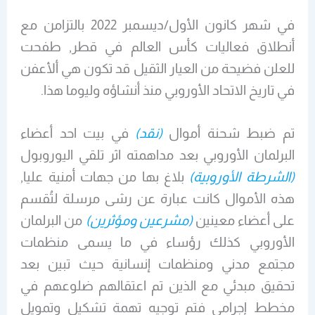
في شهر كانون الأول/ديسمبر 2022 بالتزامن مع
أنطلاق فعاليات كأس العالم في قطر, طفحت
للعلن فضيحة من العيار الثقيل قد تكون هي ألأعفن
في تاريخ الاتحاد الأوروبي منذ أنشاؤه وليوما هذا.
تم ضبط شحنة أموال
(نقد)
في بيت احد أعضاء
البرلمان الأوروبي بعد مداهمته اثر تلقي اليوروبول
(الشرطة الأوروبية)
بلاغ بها من جهات أمنية عليا,
هذه الأموال كانت عبارة عن رشى مرسلة لتُقسم
على أعضاء معينين
(مشرعين ومؤثرين)
من البرلمان
الأوروبي كذلك رؤساء في ما يسمى منظمات
مجتمع مدني ومنظمات إنسانية حيث تبين بعد
تحقيق مبدئي مع الذين تم اعتقالهم ضلوعهم في
مخطط إجرامي فتم توجيه تهمة تشكيل وتمويل