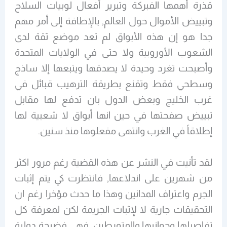
قذرة أهمها الفبركة وتبرير أفعال لوبيات السلاح
وتبييض الأموال حول العالم, بالإطافة إلى أمر مهم
جدا هو إن هذه الأبواق لم تعد موضع ثقة لدى
الشعوب الأوروبية ولا حتى في الولايات المتحدة
وأصبحت تغرد وحيدة لا يصدقها ويتبعها إلا ساذج
وسطحي فقط وتقنع بطريقة الترهيب قبائل في
غرب الخليج وبعض الدول بان تدفع لها مقابل
تبييض صفحتها في حين انها أبواق لا شعبية لها
إطلاقاً في الغرب وانتهى مفعلوها منذ سنين.
لقد تأنيت في النشر عن هذه القضية رغم مرور اكثر
من شهرين على اندلاعها, فانتظرت كي يتم إثبات
الجرم واعتراف المدانين وهذا ما حدث مؤخرا رغم ان
التحقيقات جارية لا لإثبات الجريمة لكن لمعرفة كل
تفاصيلها وجوانبها والمتورطين, فهي فضيحة دولية