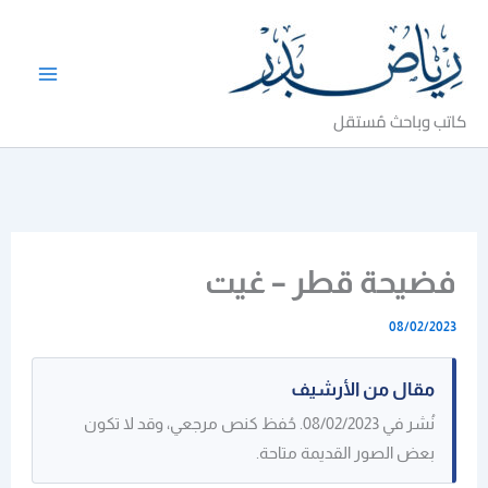
خطي
لى
لمحتوى
كاتب وباحث مُستقل
فضيحة قطر – غيت
08/02/2023
مقال من الأرشيف
نُشر في 08/02/2023. حُفظ كنص مرجعي، وقد لا تكون
بعض الصور القديمة متاحة.