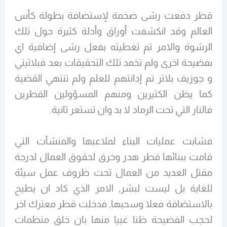
قطر دفعت رشى ضخمة لإستضافة بطولة كأس
العالم وقد انكشفت أوراق وأدلة كثيرة حول تلك
الرشوة والامر تم تغطيته بفعل رشى إضافية اي
بفضيحة اخرى ولم تخمد تلك التحقيقات بعد فبلاتيني
و جوزيف بلاتر تم إدانتهم للعلم ولم تنتهي القضية
كما يظن الكثيرين ومنهم المسؤولين القطرين
فالنار التي تحت الرماد لا بد وان تستعر ثانية.
فشابت عمليات البناء لملاعبها والمنشآت التي
قامت ببنائها قطر هدر وخرق لحقوق العمال لدرجة
مقتل العديد من العمال تحت ظروف عمل سيئة
للغاية بل ليست لبشر, الامر الذي كاد ان يطيح
بالاستضافة فعلا وسحبها, فدخلت قطر معترك اخر
لحجب الفضيحة ظنا غبيا منها بان خلق منظمات