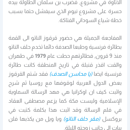
الاتاوة في مشروع, فضرب بن سلمان الطاولة بيده
حسرة على مشروع نيوم الذي سيفشل حتما بسبب
خطة شياع السوداني الفتاكة.
المفاجعة الجميلة هي حضور قرقوز الناتو الى القمة
بطائرة فرنسية وطبعا الصدفة دائما تخدم حلف الناتو
منذ 9 قرون, فطائرتهم حطت عام
1979
في طهران
والقت اقذر قنبلة في تاريخ المنطقة كانت طائرة
فرنسية ايضا
(يا محاسن الصدف)
فقد شتم القرقوز
بعض الدول العربية لوقوفها مع روسيا ثم شرح
واثبت كيف ان اوكرانيا هي مهد الرسالة السماوية
الإسلامية وليست مكة كما يزعم مصطفى العقاد
في فلم الرسالة وقد اثبت هذا بكلمة كتبت في
بروكسل
(مقر حلف الناتو)
ويا ويل من يكذبها فلن
يبات الى جانب زوجته الليلة.