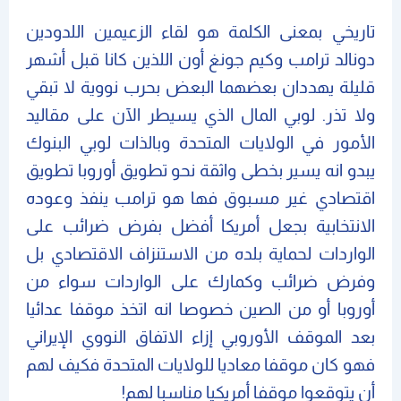
تاريخي بمعنى الكلمة هو لقاء الزعيمين اللدودين
دونالد ترامب وكيم جونغ أون اللذين كانا قبل أشهر
قليلة يهددان بعضهما البعض بحرب نووية لا تبقي
ولا تذر. لوبي المال الذي يسيطر الآن على مقاليد
الأمور في الولايات المتحدة وبالذات لوبي البنوك
يبدو انه يسير بخطى واثقة نحو تطويق أوروبا تطويق
اقتصادي غير مسبوق فها هو ترامب ينفذ وعوده
الانتخابية بجعل أمريكا أفضل بفرض ضرائب على
الواردات لحماية بلده من الاستنزاف الاقتصادي بل
وفرض ضرائب وكمارك على الواردات سواء من
أوروبا أو من الصين خصوصا انه اتخذ موقفا عدائيا
بعد الموقف الأوروبي إزاء الاتفاق النووي الإيراني
فهو كان موقفا معاديا للولايات المتحدة فكيف لهم
أن يتوقعوا موقفا أمريكيا مناسبا لهم!