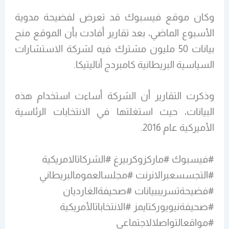
وكان موقع فيسبوك قد تعرض لفضيحة مدوية
الأسبوع الماضي، بعد تقارير أفادت بأن الموقع منح
بيانات 50 مليون مشترك فيه لشركة الاستشارات
السياسية البريطانية كامبردج أناليتيكا.
وذكرت التقارير أن الشركة أساءت استخدام هذه
البيانات، حيث استغلتها في الانتخابات الرئاسية
الأميركية عام 2016.
#فيسبوك #ماركزوكربيرغ #الشركاتالامريكية
#التجسسعبرالانرنت #مجلسالعمومالبريطاني
#فضيحةتسريببيانات #صحيفةالغارديان
#صحيفةنيويوركتايمز #الانتخاباتالأمريكية
#مواقعالتواصلالاجتماعي