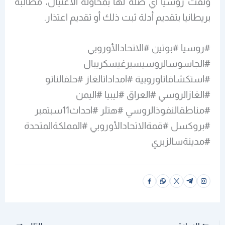
ونفت روسيا أي صلة لها بمحاولة الاغتيال، مطالبة
بريطانيا بتقديم أدلة ثبت ذلك أو تقديم اعتذار.
#روسيا #بوتين #الاتحادالأوروبي
#الجاسوسالروسيسيرغيسكريبال
#استكشافاتاوروبية #امداداتالغاز #حلفالناتو
#الغازالروسي #العراق #ليبيا #اليمن
#مناطقالنفوذالروسي #هتلر #احداث11سبتمبر
#بروكسل #قمةالاتحادالأوروبي #المملكةالمتحدة
#مدينةسالزبري