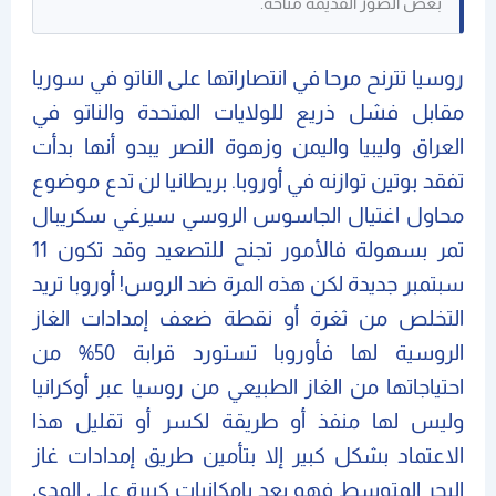
بعض الصور القديمة متاحة.
روسيا تترنح مرحا في انتصاراتها على الناتو في سوريا
مقابل فشل ذريع للولايات المتحدة والناتو في
العراق وليبيا واليمن وزهوة النصر يبدو أنها بدأت
تفقد بوتين توازنه في أوروبا. بريطانيا لن تدع موضوع
محاول اغتيال الجاسوس الروسي سيرغي سكريبال
تمر بسهولة فالأمور تجنح للتصعيد وقد تكون 11
سبتمبر جديدة لكن هذه المرة ضد الروس! أوروبا تريد
التخلص من ثغرة أو نقطة ضعف إمدادات الغاز
الروسية لها فأوروبا تستورد قرابة 50% من
احتياجاتها من الغاز الطبيعي من روسيا عبر أوكرانيا
وليس لها منفذ أو طريقة لكسر أو تقليل هذا
الاعتماد بشكل كبير إلا بتأمين طريق إمدادات غاز
البحر المتوسط فهو يعد بإمكانيات كبيرة على المدى