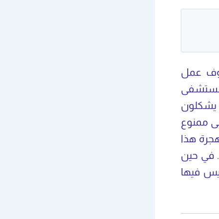
روف عمل
لمستشفى
ن يشكلون
ى ممنوع
هجرة هذا
. في حين
ليس فيها