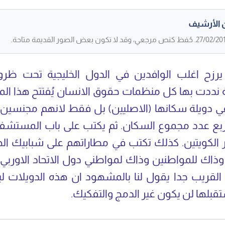
 الأرشيف
رزح اغلب الوافدين في الدول الخليجية تحت ظ
ة نددت بها كل منظمات حقوق الانسان يُفتتح هذا ا
في دويلة سكانها (الاصليين) بل فقط لانهم مجنسي
بع عدد مجموع السكان. ثم يكتب على باب المستشف
الكويتين. كذلك تكتب في مطاراتهم على شبابيك ال
وذاك للمواطنين وذاك لمواطني دول الاتحاد الاوربي
خ القريب جدا يقول لنا بالمشهود ان هذه الدويلات 
بلها لن يكون غير الدمج والتفكيك.