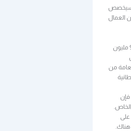
ه سيخصص
من العمال
وبلغت تكلفة مستشفى جابر حوالي 304 ملايين دينار كويتي ( 995 مليون
ل
لعامة من
 فإن
الخاص.
 على
هناك.