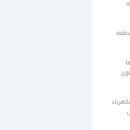
ة
 بمنطقة
ا
توى
ار الكهرباء
ن