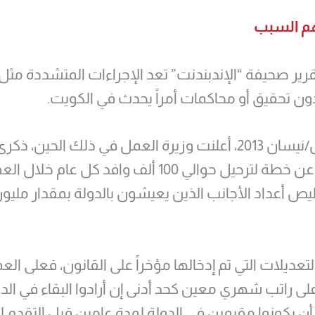
هم السبب
ر صحيفة “الإندبندنت” تعد الإجراءات المتشددة مثل 
ون تحقيق أو محاكمات أمراً يحدث في الكويت.
ففي أبريل/نيسان 2013، أعلنت وزيرة العمل في ذلك الحين، ذكر
الرشيدي، عن خطة لترحيل حوالي 100 ألف وافد كل عام خل
ص أعداد الأجانب الذين يعيشون بالدولة بمقدار مليو
عديلات التي تم إدخالها مؤخراً على القانون، فعلى الع
ى راتب شهري معين كحد أدنى إن أرادوا البقاء في الدو
أن يكونوا مقيمين في الدولة لمدة عامين قبل التقدم