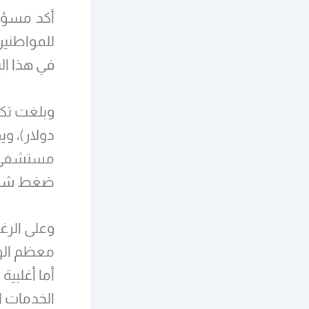
أكد مسؤو
للمواطنين 
في هذا الب
مستشفى حك
ضغط شديد منذ عام 1984، حسب 
وعلى الرغ
معظم الوا
أما أغلبي
الخدمات ا