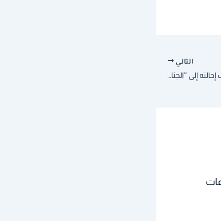
التالي
أوروبا: الوضع بسوريا يجب إحالته إلى “الجنائية الدولية”
عات