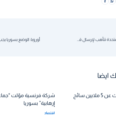
تقارير: الولايات المتحدة تتأهب لإرسال قوات برية إلى سوريا
 ايضا
تركيا تتحدث عن 5 ملايين سائح
شركة فرنسية موّلت “جما
إرهابية” بسوريا
اقتصاد