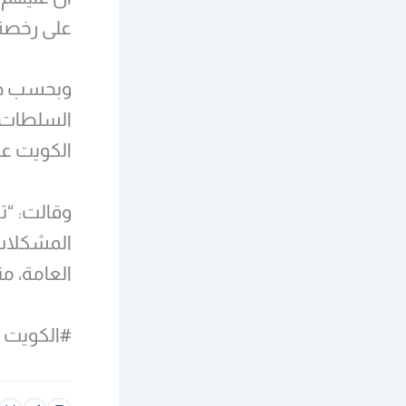
على رخصة 
وبحسب هند
السلطات ل
الكويت عن
وقالت: “تو
المشكلات
العامة، م
#الكويت 