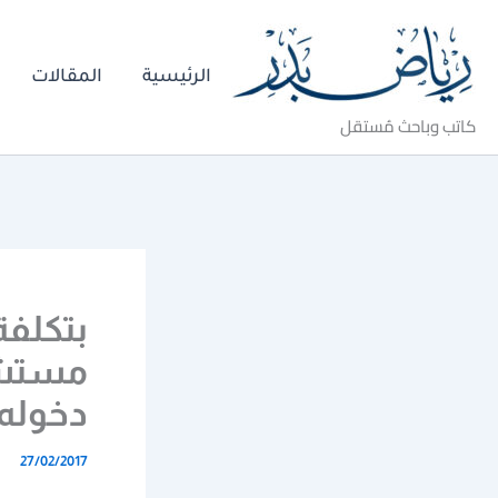
خطي
لى
الرئيسية
المقالات
لمحتوى
كاتب وباحث مُستقل
بتكلفة
مستشف
دخوله
27/02/2017