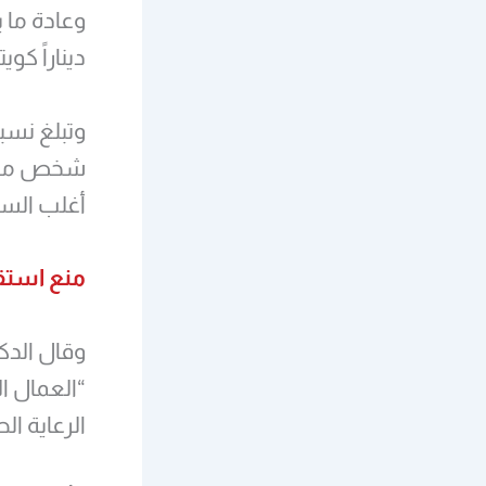
ديناراً كويتياً (163 دولاراً) عن
أغلب السك
منع استقب
“العمال ا
الرعاية ا