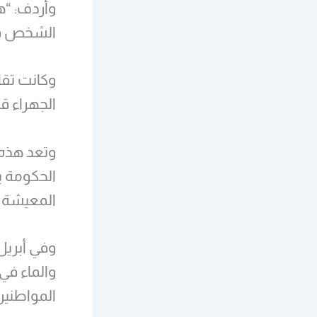
وأردف: “ه
الشخص قبل
الجهراء ق
وتعد هذه 
الحكومة 
المعيشة ع
والماء في
المواطنين