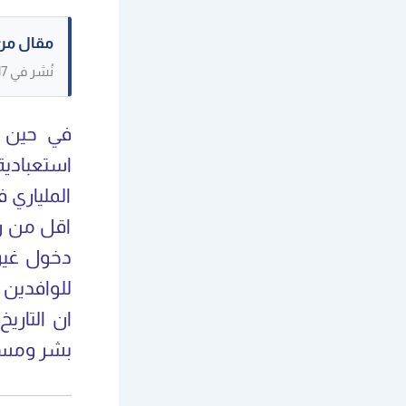
مقال من
نُشر في 27/02/2017. حُفظ كنص مرجعي، وقد لا تكون بعض الصور القديمة متاحة.
في حين ي
استعبادي
الملياري 
اقل من ر
دخول غير 
للوافدين 
ان التاري
بشر ومستق