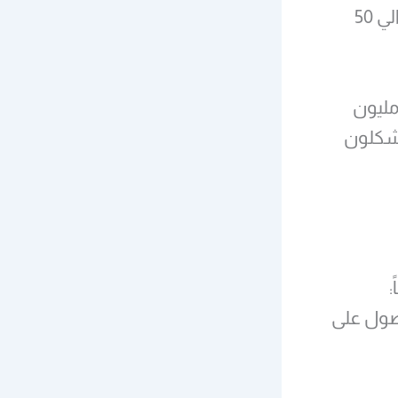
وعادة ما يدفع الموظفون مبلغاً للتأمين الصحي السنوي يبلغ حوالي 50
سبة سكان الكويت المولودين بالخارج حوالي 70% (أي 2.9 مليون
ين يشكلون
العمر 34 عاماً:
حصول على