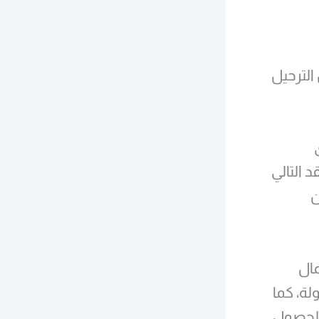
الترحيل
ى
ال العقد التالي
ن
مال
لة، كما
 للحصول