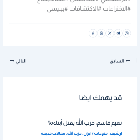
#الاختراعات #الاكتشافات #بيبيسي
السابق
التالي
قد يهمك ايضا
نعيم قاسم: حزب الله يقتل أبناءه؟
ارشيف
,
منوعات
/
ايران
,
حزب الله
,
مقالات قديمة