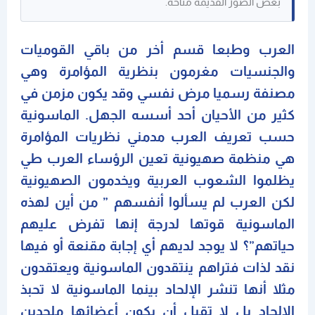
بعض الصور القديمة متاحة.
العرب وطبعا قسم أخر من باقي القوميات
والجنسيات مغرمون بنظرية المؤامرة وهي
مصنفة رسميا مرض نفسي وقد يكون مزمن في
كثير من الأحيان أحد أسسه الجهل. الماسونية
حسب تعريف العرب مدمني نظريات المؤامرة
هي منظمة صهيونية تعين الرؤساء العرب طي
يظلموا الشعوب العربية ويخدمون الصهيونية
لكن العرب لم يسألوا أنفسهم ” من أين لهذه
الماسونية قوتها لدرجة إنها تفرض عليهم
حياتهم”؟ لا يوجد لديهم أي إجابة مقنعة أو فيها
نقد لذات فتراهم ينتقدون الماسونية ويعتقدون
مثلا أنها تنشر الإلحاد بينما الماسونية لا تحبذ
الإلحاد بل لا تقبل أن يكون أعضائها ملحدين