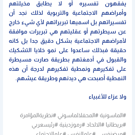
يفقهون تفسيره أو لا يطابق مخيلتهم
وأمراضهم الاجتماعية والتربوية لذلك نجد أن
تفسيراتهم بل اسميها تبريراتهم لأي شيء خارج
عن سيطرتهم أو عقليتهم هي تبريرات موافقة
لأمراضهم الاجتماعية بشكل دقيق جدا بل كانه
حقيقة فبذلك ساعدوا على نمو خلايا التشكيك
والقبول في أدمغتهم بطريقة صارت مسيطرة
على تفكيرهم ونمطية تفكيرهم لدرجة أن هذه
النمطية أصبحت هي ديدنهم وطريقة عيشهم.
ولا عزاء للأغبياء
#الماسونية #المحفلالماسوني #نظريةالمؤامرة
#بريطانيا #الالحاد #رموزدينية #رئيسعربي
#مرضنفسي #علمالنفس #علمالاجتماع