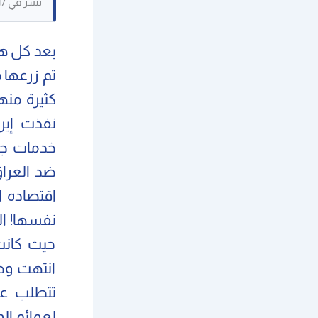
نُشر في 09/08/2017. حُفظ كنص مرجعي، وقد لا تكون بعض الصور القديمة متاحة.
بعد كل هذ
تم زرعها 
كثيرة من
نفذت إير
خدمات جلي
ضد العراق
اقتصاده 
نفسها! ال
حيث كانت 
انتهت وصا
تتطلب عق
لعمائم ال