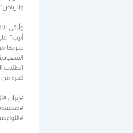
والرياض”.
وألقى الت
أبيب” عل
سربها موق
الطلاب ال
كجزء من بر
#إيران #ا
#صحيفةمي
#اللواءناي