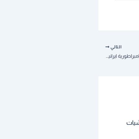
التالي
كيسنجر يحذر من ظهور امبراطورية ايرانية متطرفة
شيات