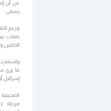
عن أن إس
رسمي.
وزعم التق
الجانبين 
واستنتجت
ما يرى س
إسرائيل أو
الصحيفة 
مرحلة ج