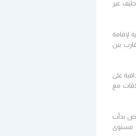
ليف غير
ة لإقامة
دعم التقارب بين
قية على
اقات مع
اض بدأت
 مستوى