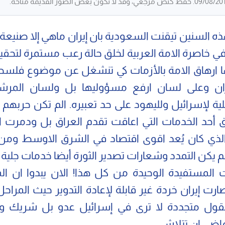
ه السنين تيقنت السعودية بان إيران ماهي إلا صنيعة إ
في خاصرة الامة العربية لخلق حالة رعب مستمرة لتحق
ها ارهاق الامة بالأزمات كي تنشغل عن موضوع فلسط
ان وعلى لسان ارفع مسؤوليها بل ولسان المرشد
ة لإسرائيل ولليهود على حد تعبيره. الم تكن حربهم 
 أحد الخدمات التي اعاقت تقدم العراق بل ودمرت ا
الذي كان يُعد اقوى اقتصاد في الشرق الاوسط ومن 
م يكن التمدد وشعارات تصدير الثورة أيضا خدمات جلية 
المستفيدة الوحيدة من كل هذا! الان يبدوا ان ال
رت إيران خردة غير قابلة لإعادة التدوير حيث المراحل
ول متجددة لا ترى في إسرائيل عدو بل شريك وج
ماضي ان تتلاشى.