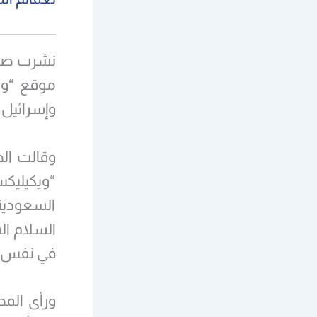
موقع “وي
وإسرائيل 
وقالت الص
“ويكيليكس
السعودية
في نفس ا