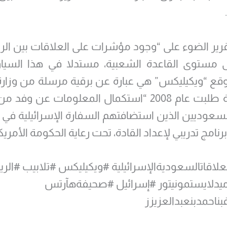
قرير الضوء على “وجود مؤشرات على العلاقات بين ال
ى مستوى القاعدة الشعبية، مستدلا في هذا السياق
ع “ويكيليكس” هي عبارة عن برقية مرسلة من وزارة 
السعودية طلبت عام 2008 “استكمال المعلومات عن و
سعوديين الذين استضافتهم السفارة الإسرائيلية ف
نامج تدريبي لإعداد القادة، تحت رعاية الحكومة الأمريك
لعلاقاتالسعوديةالإسرائيلية #ويكيليكس #تلابيب #الر
دلايستمونيتور #إسرائيل #صحيفةهآرتس
فبناحمدبنعبدالعزيزز