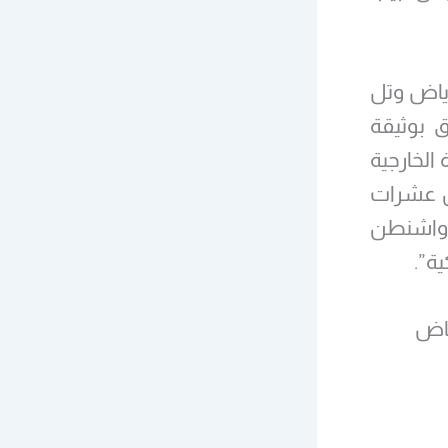
رياض وتل
 بوثيقة
الخارجية
فد من عشرات
ي واشنطن
ية”.
ياض