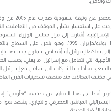
ات والأمن.
وتحدث المصدر عن وثيقة سعود
 ردت على استفسار بشأن الموقف من التعاملات الت
المؤرخ 13 يونيو/حزيران 1995، وهو ينص على السما
لتي تملكها إسرائيل أو أشخاص يحملون جنسيتها، بالإ
لأجنبية التي تتعامل مع إسرائيل، ما يعني، بحسب الص
لسعودية أجازت للشركات التي تتعامل مع إسرائيل 
ي مختلف المجالات منذ منتصف تسعينيات القرن الماض
قرير أيضا في هذا السياق عن صحيفة “هآرتس” إفاد
 الإسرائيلي المباشر، المصرفي والتجاري، يشهد نموا م
اية الألفية الجديدة.