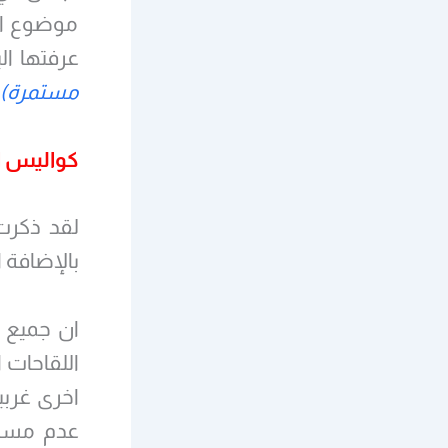
موضوع اه
عرفتها ال
مستمرة)
كواليس ا
لقد ذكرت
بالإضافة ا
ان جميع ا
اخرى غربي
عدم مسائل