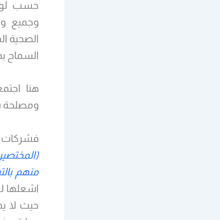
حسب لوائ
وجميع وز
الصحية ال
السماح بذ
هنا اجتم
ومصلحة ش
فشركات ال
(المختصي
منهم بالت
اشعلها لك
حيث لا يم