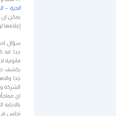
الحرة – ا
يمكن ان ت
إغلاقها ل
سؤال احد 
جدا انه 
قانونية ل
يكشف حقي
جدا والاه
الشركة وا
اي مفاجأة
بالاجابة 
تجلس في 