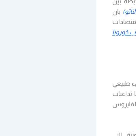
بطة بين
لناتو)
بان
قتصادات
ب كورونا
يء طبيعي
 تداعيات
الفايروس
ية التي