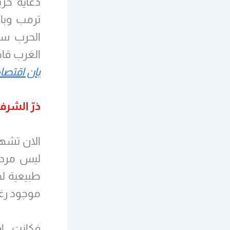
دعاية حز
ترمب وبا
الحرب ست
الغرب قاط
بان اقتصاد
ذرّ الشرف
الان تشهد
ليس مرده 
طبيعية لح
موجود رغم
فكانت اف