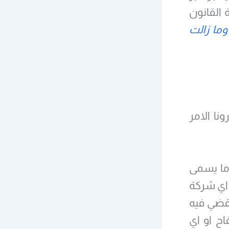
القانون
وما زالت
ا الامر
 ما يسمى
 فايزر او اي شركة
يقضي فيه
اح او اي