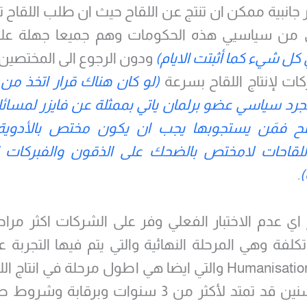
ار جانبية ممكن ان تنتج عن اللقاح حيث ان طلب اللقاح
 من سياسيي هذه الحكومات وهم جميعا جهلة علمي
كل شيء كما أثبتت الايام)
ودون الرجوع الى المختصين
ات لإنتاج اللقاح بسرعة
(لو كان هناك قرار اتخذ م
جرد سياسي عضو برلمان ياتي بممثلة عن فايزر لمسائل
 فمَن يستجوبها يجب ان يكون مختص بالأدوي
اللقاحات لامختص بالضحك على الذقون والفبركات ال
)
.
 اي عدم الاختبار الفعلي وفر على الشركات اكثر مرا
تكلفة وهي المرحلة النهائية والتي يتم فيها التجربة ع
وتسمى Humanisation والتي ايضا هي اطول مرحلة في انتاج 
تستمر لسنين قد تمتد لأكثر من 3 سنوات وبرقابة 