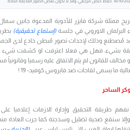
يح ممثلة شركة فايزر للأدوية المدعوة جانين سمال 
البرلمان الاوروبي في جلسة
(إستماع تحقيقية)
بطريق
مد مُصطنع وذلك لإحداث تصور مُبطن خادع لدى الجم
قة بشيء، فهل هي فعلا اعترفت او كشفت شيء 
مخالف للقانون لم يتم الاتفاق عليه رسميا وقانونياً مس
لية ما يسمى لقاحات ضد فايروس كوفيد- 19 !
كر الساحر
فهم طريقة التحقيق وإدارة الازمات إعلاميا على 
 وإلا سنقع ضحية تضليل وسذجنة كما جرت العادة منذ
(الجزيرة – س