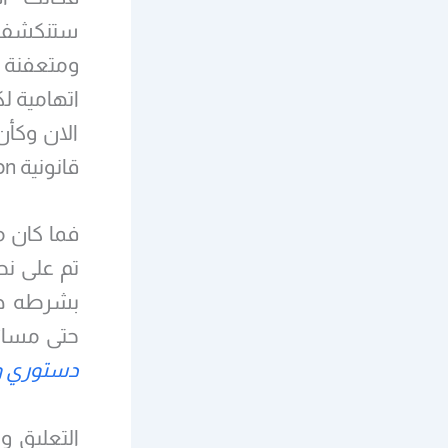
ستنكشف ي
ومتعفنة 
اتهامية ل
الان وكأن
قانونية Humanisation وطبعا لم يحدث هذا قط.
فما كان م
تم على نح
حتى مسائ
دستوري وق
التعليق و