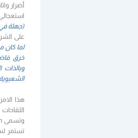
أضرار واث
استعجالي
(جهلة في 
على الشرك
لما كان م
خرق فاضح
وبالذات 
الشعبوية
هذا الامر
اللقاحات 