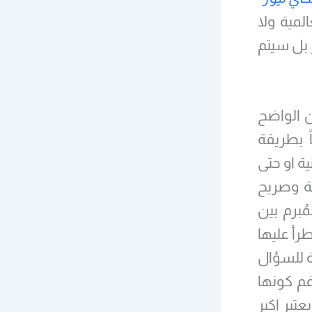
لمية ولا
 بل سيتم
الواضح
اً بطريقة
ة او حتى
ة وصريح
ُبرم بين
رأ عليها
ة للسؤال
غم كونها
بر اكبر