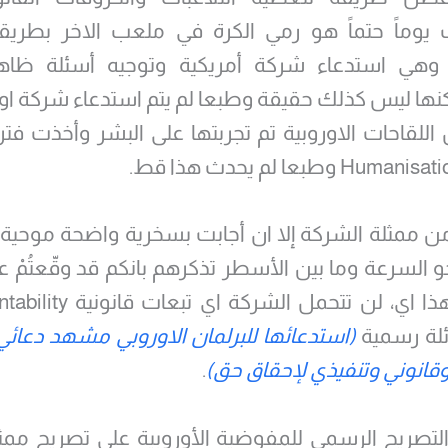
وماً حتماً هو رمي الكرة في ملعب الاخر بطريقة
وهي استدعاء شركة أمريكية وتوجيه أسئلة ظاهريا
كنها ليس كذلك حقيقة وطبعا لم يتم استدعاء شركة اور
 اللقاحات الاوروبية تم تجربتها على البشر وأخذت فتر
ن ممثلة الشركة إلا ان أجابت بسخرية واضحة موحية ب
و السرعة وما بين الأسطر تذكرهم بانكم قد وقّعتُمْ ع
لة رسمية
(استدعائها للبرلمان الاوروبي مشهد دعائي 
انوني وتنفيذي لإحقاق حق)
.
التصريح الرسمي للمفوضية الأوروبية على تصريح مم