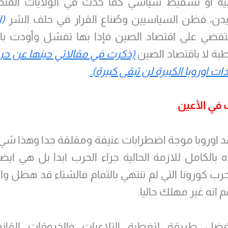
بية او تسقيط سياسي كما حدث في الولايات المتخ
يدن، فظن السياسيين وصُناع القرار في حلف الشر
(ا
قضي على اقتصاد الصين فإذا بها تفشل وأودت با
بة لا باقتصاد الصين
(ذكرت في مقالاتي حينها عن حر
ات اوروبا الكبيرة لن تبقى كبيرة).
 في الأعين
 اوروبا موجة اضطرابات عنيفة ومقلقة جدا وهذا ش
بالكامل للازمة الحالية جراء الحرب ابدا بل هي ايضا
رب كورونا التي لم تنتهي بالتمام فالشتاء قد هطل و
 انه غير مهلك حاليا.
ضل طريقة لتغطية التلاعبات والخروقات القانون