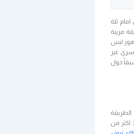
امام ثلة
ة مريبة
هور ليس
سري غير
بقاً حول
الطريقة
 اكثر من
كاي نيوز-