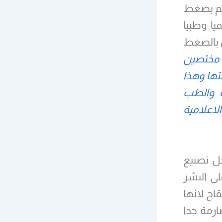
 تم بضغط
ا وطبيا
 بالضغط
ن مختصين
تها وهذا
ة والطب
اعلامية
حل تصنيع
لى البشر
اللقاح لانها
وشروط صارمة جدا