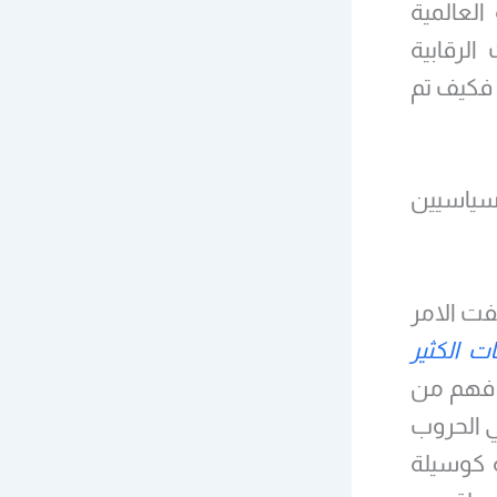
لعالمية
لرقابية
 فكيف تم
سياسيين
فت الامر
 الكثير
 فهم من
ي الحروب
ة كوسيلة