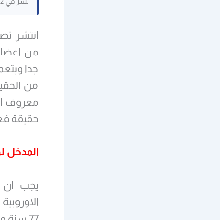
نُشر في 18/10/2022. حُفظ كنص مرجعي، وقد لا تكون بعض الصور القديمة متاحة.
انتشر تصر
من اعضاء 
جدا وبتع
من الحقي
معروف او 
حقيقة فعا
المدخل لو
يجب ان ن
الاوروبية
77 سنة وتنقلها ابواق الغرب التي تلبس لباس عربي