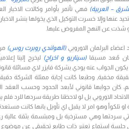
لشرق – العربية)
فهي تأتمر بأوامر وكالات الاخبار العا
حيد عنها وإلا خسرت التوكيل الذي يخولها بنشر الاخبار
و شذت عن النهج المفروض عليها.
اعضاء البرلمان الاوروبي
(الهولندي روبرت روس)
من 
كان مُعد مسبقا
(سيناريو و اخراج)
ليخرج إلينا إعلامي
ا يكون الجواب عنه يودي بشركة فايزر لاي مسائلة قانوني
قة مخفية, وطبعا كانت إجابة ممثلة الشركة دقيق
م، كان جوابها قانوني لأبعد الحدود وحسب العقد الم
لاتحاد الاوروبي بل لو لاحظنا طريقة سردها للرد فلم يط
 او تلكوأ وهو امر لا يقبل اي تأويل بانها كانت مستعد
التي سردتها وهي مسترخية بل ومبتسمة بثقة عالية ر
جلسة استماع تعتبر ذات طابع تحقيقي عن موضوع يعت