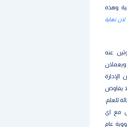
ية وهذه
لان نهاية
ثين عنه
ويعملان
الإدارة
لا يفاوض
ة للعلم.
س مع اي
ووية عام