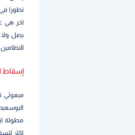
تطورا في 
اخر هي عن
يصل ولا 
النظامين 
إسقاط ال
مبعوثي تر
البوسعيدي
مطولة اب
اكثر لتسق