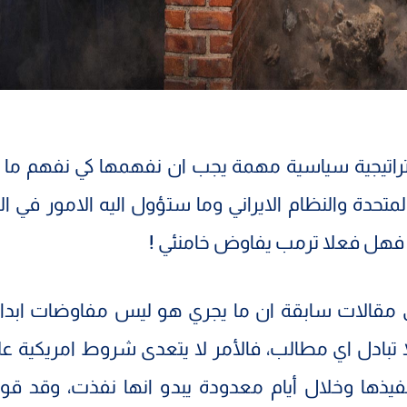
راتيجية سياسية مهمة يجب ان نفهمها كي نفهم ما ي
المتحدة والنظام الايراني وما ستؤول اليه الامور في ا
 فهل فعلا ترمب يفاوض خامنئي
!
مقالات سابقة ان ما يجري هو ليس مفاوضات ابدا، ف
 تبادل اي مطالب، فالأمر لا يتعدى شروط امريكية عل
تنفيذها وخلال أيام معدودة يبدو انها نفذت، وقد ق