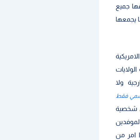
قها جميع
ا يجمعها
لامريكية
الولايات
جية ولا
رسمي فقط
 شخصية
لموفدين
ا امر من