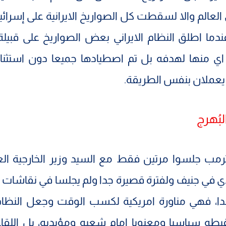
العالم والا لسقطت كل الصواريخ الايرانية على إسرائي
دما اطلق النظام الايراني بعض الصواريخ على قبيل
اي منها لهدفه بل تم اصطيادها جميعا دون استثناء
يعملان بنفس الطريقة.
بُهرج
مب جلسوا مرتين فقط مع السيد وزير الخارجية الع
 في جنيف ولفترة قصيرة جدا ولم يجلسا في نقاشات 
دا، فهي مناورة امريكية لكسب الوقت وجعل النظا
يطه سياسيا ومعنويا امام شعبه ومؤيديه، بل اللقاء