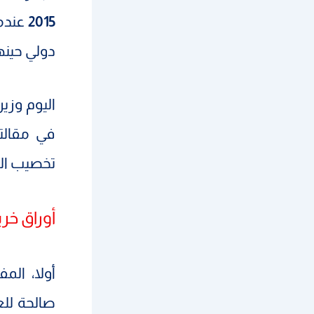
2015
عندم
دولي حينه
اليوم وزي
في مقالتي
تخصيب الي
أوراق خري
أولا، الم
صالحة للع