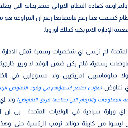
لمراوغة كعادة النظام الايراني فتصريحاته التي يطل
ظام كشفت هذا رغم تناقضاتها رغم ان المراوغة هو م
همه الإدارة الامريكية كذلك أوروبا.
المتحدة لم ترسل اي شخصيات رسمية تمثل الادارة ا
اوضات رسمية، فلم يكن ضمن الوفد لا وزير خارجية 
ولا دبلوماسيين امريكيين ولا مسؤولين في الخار
 تفاوض
(هؤلاء تظهر اسماؤهم في وفود التفاوض ال
ولا اي
ة المعلومات والارقام التي يحتاجها فريق التفاوض)
 اي وزارة سيادية في الولايات المتحدة بل ان ا
ن ليسوا من كابينة دونالد ترمب الرئاسية حتى, وهذ