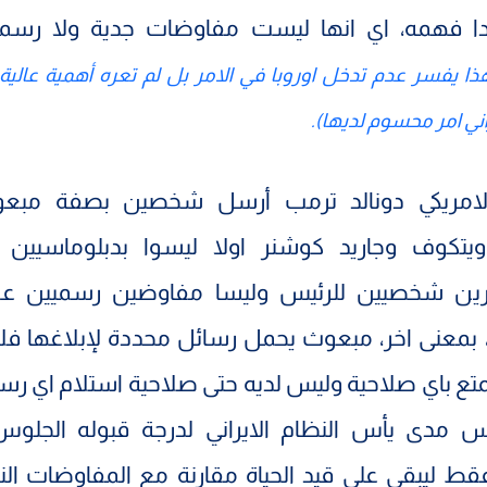
ا فهمه، اي انها ليست مفاوضات جدية ولا رسم
ذا يفسر عدم تدخل اوروبا في الامر بل لم تعره أهمية عالية 
راني امر محسوم لديها).
لامريكي دونالد ترمب أرسل شخصين بصفة مبعو
تكوف وجاريد كوشنر اولا ليسوا بدبلوماسيين 
ن شخصيين للرئيس وليسا مفاوضين رسميين عن 
، بمعنى اخر، مبعوث يحمل رسائل محددة لإبلاغها ف
متع باي صلاحية وليس لديه حتى صلاحية استلام اي رسال
 مدى يأس النظام الايراني لدرجة قبوله الجلو
 ليبقى على قيد الحياة مقارنة مع المفاوضات الن