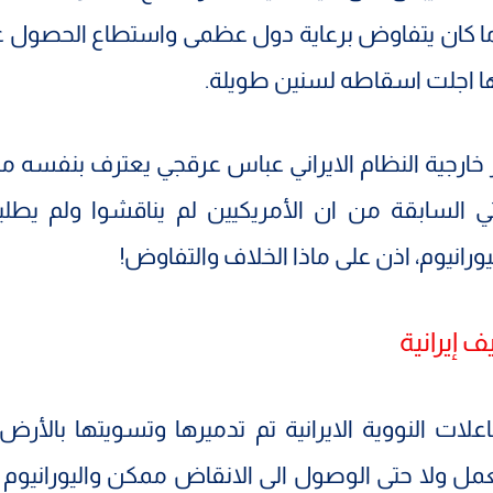
ا كان يتفاوض برعاية دول عظمى واستطاع الحصول عل
ا اجلت اسقاطه لسنين طويلة.
ر خارجية النظام الايراني عباس عرقجي يعترف بنفسه ما ذ
 السابقة من ان الأمريكيين لم يناقشوا ولم يطلب
ورانيوم، اذن على ماذا الخلاف والتفاوض!
ف إيرانية
فاعلات النووية الايرانية تم تدميرها وتسويتها بالأرض
مل ولا حتى الوصول الى الانقاض ممكن واليورانيو