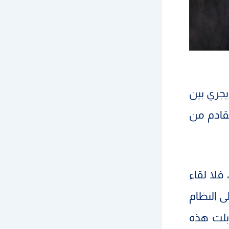
جري بين
لقادم من
لا لقاء
ى النظام
وبلت هذه