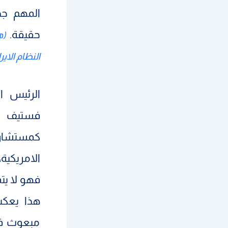
المهم جد
حقيقة.
(ه
النظام الاي
الرئيس ا
فستيف وي
كمستشاري
الامريكية
فهو لا يت
هذا يعكس
مبعوث فقط