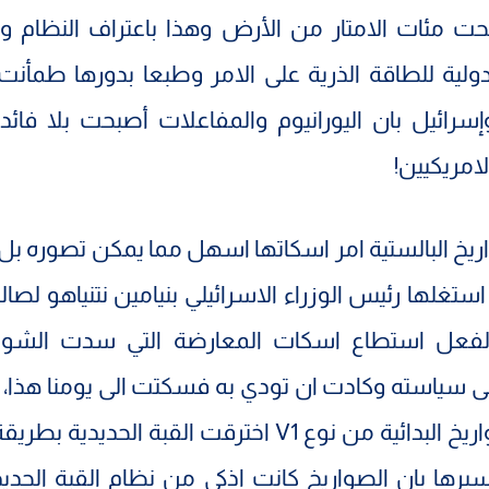
ت مئات الامتار من الأرض وهذا باعتراف النظام وت
لدولية للطاقة الذرية على الامر وطبعا بدورها طمأنت 
إسرائيل بان اليورانيوم والمفاعلات أصبحت بلا فائد
امريكيين!
صواريخ البالستية امر اسكاتها اسهل مما يمكن تصوره ب
ستغلها رئيس الوزراء الاسرائيلي بنيامين نتنياهو لصا
وبالفعل استطاع اسكات المعارضة التي سدت الشوار
لى سياسته وكادت ان تودي به فسكتت الى يومنا هذا
هذه الصواريخ البدائية من نوع V1 اخترقت القبة الحديدية
رها بان الصواريخ كانت اذكى من نظام القبة الحديدي