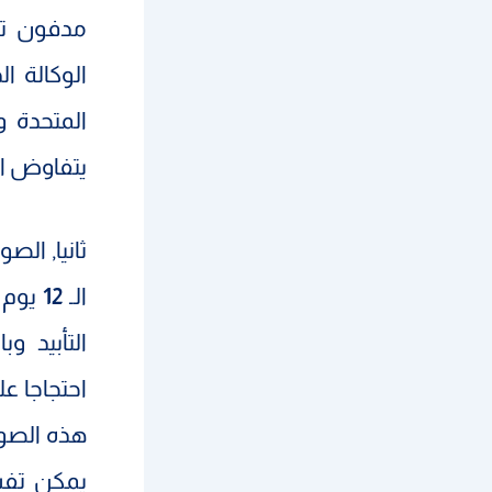
مدفون تح
الوكالة ا
المتحدة و
يتفاوض ال
ثانيا, ال
الـ
12
يوم ا
التأبيد 
احتجاجا ع
يمكن تفسي