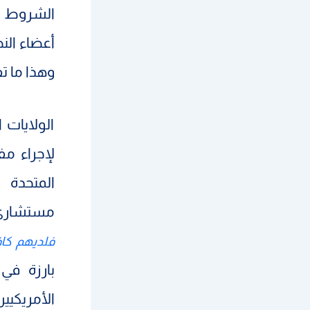
الشروط با
أعضاء الن
وهذا ما تف
الولايات 
لإجراء مف
المتحدة 
مستشاري
فلديهم كاف
بارزة في
الأمريكيي