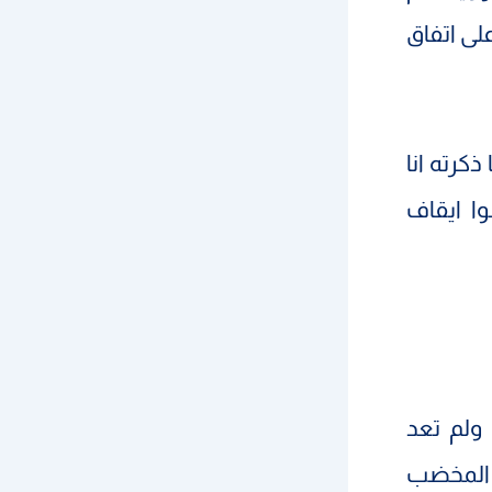
ى اتفاق
كرته انا
وا ايقاف
 ولم تعد
م المخضب