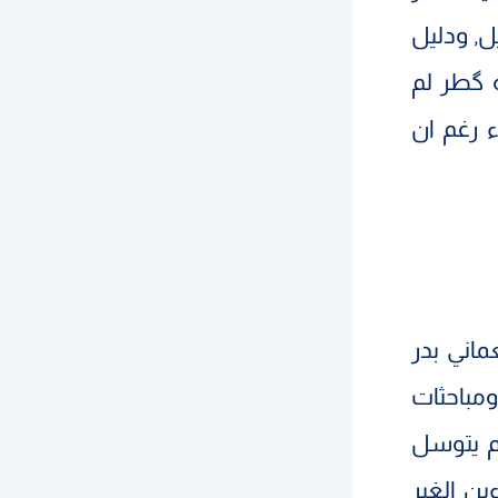
ل, ودليل
ة گطر لم
 رغم ان
ماني بدر
ومباحثات
م يتوسل
ين الغير